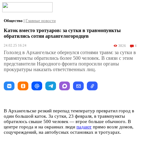
Общество
|
Главные новости
Каток вместо тротуаров: за сутки в травмопункты
обратились сотни архангелогородцев
24.02.25 16:24
3826
4
Гололед в Архангельске обернулся сотнями травм: за сутки в
травмпункты обратились более 500 человек. В связи с этим
представители Народного фронта попросили органы
прокуратуры наказать ответственных лиц.
В Архангельске резкий перепад температур превратил город в
один большой каток. За сутки, 23 февраля, в травмпункты
обратилось свыше 500 человек — втрое больше обычного. В
центре города и на окраинах люди
падают
прямо возле домов,
соцучреждений, на автобусных остановках и тротуарах.