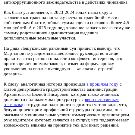
антикоррупционного законодательства в действиях чиновника.
Как было установлено, в 2023-2024 годах глава округа
заключил контракт на поставку песчано-гравийной смеси с
собственным братом, общая сумма сделки составила более 4,5
млн рублей. А в 2025 году под хранение запасов песка тому же
самому родственнику администрация выделила
дополнительные земельные участки.
На днях Лешуконский районный суд пришёл к выводу, что
Мартынов не уведомил вышестоящее руководство в лице
правительства региона о наличии конфликта интересов, что
противоречит нормам закона, и изменил формулировку
увольнения на вполне очевидную — «в связи с утратой
доверия».
К слову, аналогичная история произошла
в прошлом году
с
главой департамента градостроительства администрации
Архангельска Еленой Писаренко, которая также лишилась
должности под нажимом прокуратуры с
явно негативным
оттенком
: сотрудники надзорного ведомства установили, что,
будучи директором профильной структуры горадмина, она
оказывала муниципальные услуги коммерческим организациям,
руководителем которых является ее супруг, что подразумевает
возможность влияния на принятие тех или иных решений.