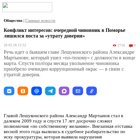
Общество
|
Главные новости
Конфликт интересов: очередной чиновник в Поморье
лишился поста за «утрату доверия»
26.05.26 12:52
2710
0
Речь идет о бывшем главе Лешуконского района Александре
Мартынове, который ушел «по-тихому» с должности в конце
марта. Спустя полтора месяца увольнение чиновника
приобрело очевидно коррупционный окрас — в связи с
утратой доверия.
Главой Лешуконского района Александр Мартынов стал в
далеком 2009 году и спустя 17 лет досрочно сложил
полномочия «по собственному желанию». Внезапная отставка
весной этого года вылилась в судебное разбирательство по
иску прокуратуры, которая выявила нарушения