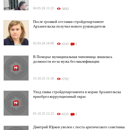
04.05.26 11:22
3693
После громкой отставки стройдепартамент
Архангельска получил нового руководителя
02.03.26 16:09
4245
1
В Поморье муниципальная чиновница лишилась
должности из-за мужа без квалификации
15.10.25 11:16
3792
Уход главы стройдепартамента в мэрии Архангельска
приобрел коррупционный окрас
01.10.25 12:22
6535
1
Дмитрий Юрков уволен с поста арктического советника