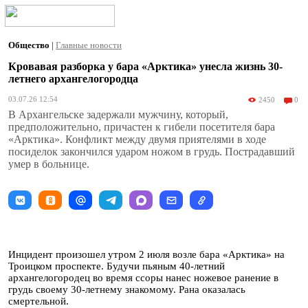
Общество
|
Главные новости
Кровавая разборка у бара «Арктика» унесла жизнь 30-
летнего архангелогородца
03.07.26 12:54
2450
0
В Архангельске задержали мужчину, который,
предположительно, причастен к гибели посетителя бара
«Арктика». Конфликт между двумя приятелями в ходе
посиделок закончился ударом ножом в грудь. Пострадавший
умер в больнице.
Инцидент произошел утром 2 июля возле бара «Арктика» на
Троицком проспекте. Будучи пьяным 40-летний
архангелогородец во время ссоры нанес ножевое ранение в
грудь своему 30-летнему знакомому. Рана оказалась
смертельной.