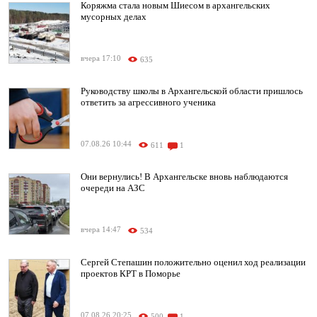
Коряжма стала новым Шиесом в архангельских
мусорных делах
вчера 17:10
635
Руководству школы в Архангельской области пришлось
ответить за агрессивного ученика
07.08.26 10:44
611
1
Они вернулись! В Архангельске вновь наблюдаются
очереди на АЗС
вчера 14:47
534
Сергей Степашин положительно оценил ход реализации
проектов КРТ в Поморье
07.08.26 20:25
500
1