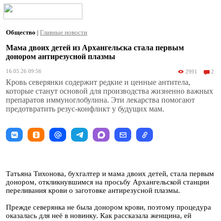
Общество
|
Главные новости
Мама двоих детей из Архангельска стала первым
донором антирезусной плазмы
16.05.26 09:56
2991
2
Кровь северянки содержит редкие и ценные антитела,
которые станут основой для производства жизненно важных
препаратов иммуноглобулина. Эти лекарства помогают
предотвратить резус-конфликт у будущих мам.
Татьяна Тихонова, бухгалтер и мама двоих детей, стала первым
донором, откликнувшимся на просьбу Архангельской станции
переливания крови о заготовке антирезусной плазмы.
Прежде северянка не была донором крови, поэтому процедура
оказалась для неё в новинку. Как рассказала женщина, ей