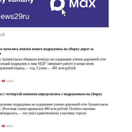
тей
е начались поиски нового подрядчика на уборку дорог за
а
 Архангельска объявила конкурс на содержание улично-дорожной сети
вующий подрядчик в лице МДУ завершает работу в конце июня.
трактный период — год. Сумма — 491 млн рублей.
2044
ке с четвертой попытки определились с подрядчиком на уборку
еделению подрядчика на содержание улично-дорожной сети Архангельска
х. Итоговая сумма превысила 490 млн рублей. Особого наплыва
аблюдалось — лот ушел единственному участнику торгов.
4962