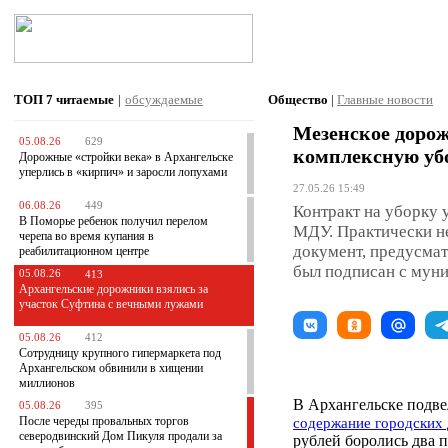
ТОП 7
читаемые
|
обсуждаемые
Общество
|
Главные новости
Мезенское доро
05.08.26
629
комплексную убо
Дорожные «стройки века» в Архангельске
уперлись в «кирпич» и заросли лопухами
27.05.26 15:49
06.08.26
449
Контракт на уборку 
В Поморье ребенок получил перелом
МДУ. Практически не
черепа во время купания в
документ, предусмат
реабилитационном центре
был подписан с муни
05.08.26
413
Архангельские дорожники взялись за
участок Суфтина с вечными лужами
05.08.26
412
Сотрудницу крупного гипермаркета под
Архангельском обвинили в хищении
миллионов
В Архангельске подве
05.08.26
395
После череды провальных торгов
содержание городских
северодвинский Дом Пикуля продали за
рублей боролись два п