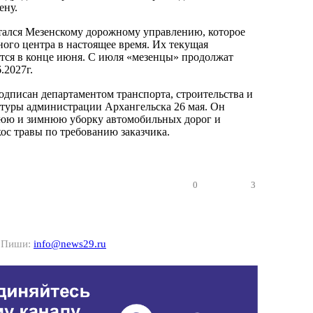
ену.
стался Мезенскому дорожному управлению, которое
ного центра в настоящее время. Их текущая
ется в конце июня. С июля «мезенцы» продолжат
.2027г.
дписан департаментом транспорта, строительства и
туры администрации Архангельска 26 мая. Он
нюю и зимнюю уборку автомобильных дорог и
кос травы по требованию заказчика.
0
3
? Пиши:
info@news29.ru