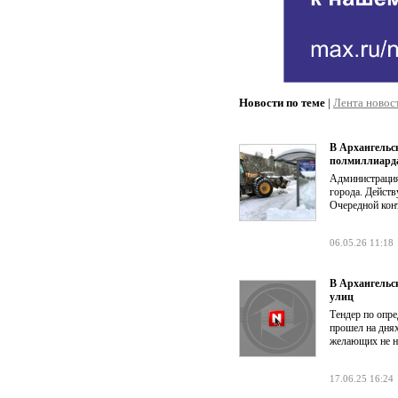
Новости по теме
|
Лента новос
В Архангельск
полмиллиард
Администрация
города. Дейст
Очередной кон
06.05.26 11:18
В Архангельс
улиц
Тендер по опр
прошел на дня
желающих не н
17.06.25 16:24