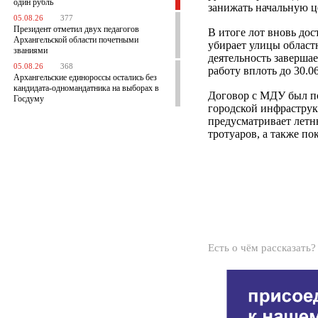
один рубль
занижать начальную ц
05.08.26
377
Президент отметил двух педагогов
В итоге лот вновь до
Архангельской области почетными
убирает улицы област
званиями
деятельность заверша
05.08.26
368
работу вплоть до 30.06
Архангельские единороссы остались без
кандидата-одномандатника на выборах в
Договор с МДУ был по
Госдуму
городской инфраструк
предусматривает лет
тротуаров, а также по
Есть о чём рассказать