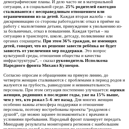
демографические планы. И дело часто не в материальной
ситуации, а в социальной среде
. 25% родителей ежегодно
сталкиваются с несправедливым отношением или
ограничениями из-за детей
. Каждая вторая жалоба – на
дискриминацию со стороны работодателя: отказ в приёме на
работу с малолетними детьми, принуждение к увольнению из-
за больничных, отказ в повышении. Каждая третья – на
ситуацию в транспорте, школе, детсаду, поликлинике или
органах соцзащиты.
При этом 36% граждан, не имеющих
детей, говорят, что их решение завести ребёнка не будет
зависеть от увеличения мер поддержки
. Это вопрос
культурной среды, отношения общества и качества
инфраструктуры”, – сказал
руководитель Исполкома
Народного фронта Михаил Кузнецов
.
Согласно опросам и обращениям на прямую линию, до
четверти женщин сталкиваются с проблемами в период родов и
жалуются на грубость, равнодушие и невнимательность
персонала. При этом ситуация постепенно улучшается:
оценки
женщин, родивших в последние годы, уже на 15% выше,
чем у тех, кто рожал 5–6 лет назад.
Для многих женщин
особенно важны атмосфера поддержки и отношение
персонала, поэтому востребованы проекты “роддомов с
душой”, где можно заранее познакомиться с врачами и
условиями пребывания. Народный фронт планирует передать
Минздраву результаты мониторинга регионов с наибольшим