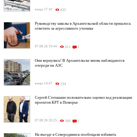
вчера 17:10
635
Руководству школы в Архангельской области пришлось
ответить за агрессивного ученика
07.08.26 10:44
611
1
Они вернулись! В Архангельске вновь наблюдаются
очереди на АЗС
вчера 14:47
534
Сергей Степашин положительно оценил ход реализации
проектов КРТ в Поморье
07.08.26 20:25
500
1
На въезде в Северодвинск пообещали избавить