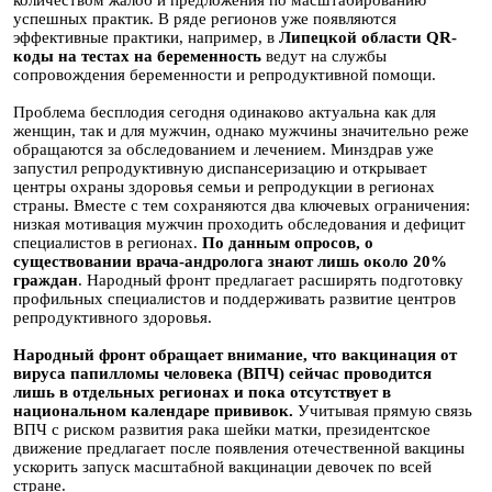
количеством жалоб и предложения по масштабированию
успешных практик. В ряде регионов уже появляются
эффективные практики, например, в
Липецкой области QR-
коды на тестах на беременность
ведут на службы
сопровождения беременности и репродуктивной помощи.
Проблема бесплодия сегодня одинаково актуальна как для
женщин, так и для мужчин, однако мужчины значительно реже
обращаются за обследованием и лечением. Минздрав уже
запустил репродуктивную диспансеризацию и открывает
центры охраны здоровья семьи и репродукции в регионах
страны. Вместе с тем сохраняются два ключевых ограничения:
низкая мотивация мужчин проходить обследования и дефицит
специалистов в регионах.
По данным опросов, о
существовании врача-андролога знают лишь около 20%
граждан
. Народный фронт предлагает расширять подготовку
профильных специалистов и поддерживать развитие центров
репродуктивного здоровья.
Народный фронт обращает внимание, что вакцинация от
вируса папилломы человека (ВПЧ) сейчас проводится
лишь в отдельных регионах и пока отсутствует в
национальном календаре прививок.
Учитывая прямую связь
ВПЧ с риском развития рака шейки матки, президентское
движение предлагает после появления отечественной вакцины
ускорить запуск масштабной вакцинации девочек по всей
стране.