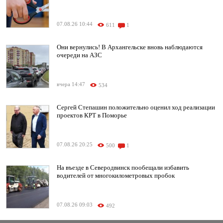
07.08.26 10:44
611
1
Они вернулись! В Архангельске вновь наблюдаются
очереди на АЗС
вчера 14:47
534
Сергей Степашин положительно оценил ход реализации
проектов КРТ в Поморье
07.08.26 20:25
500
1
На въезде в Северодвинск пообещали избавить
водителей от многокилометровых пробок
07.08.26 09:03
492