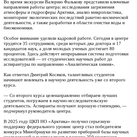
Во время экскурсии Валерию Фалькову представили ключевые
направления работы центра: исследования загрязнения
атмосферы и гидросферы Арктики, анализ микропластика,
мониторинг экологических последствий ракетно-космической
деятельности, а также разработки в области очистки воды и
биоэкономики.
Особое внимание уделили кадровой работе. Сегодня в центре
трудятся 35 сотрудников, среди которых два доктора и 17
кандидатов наук, а доля молодых ученых достигает 80
процентов. Здесь действует непрерывная система подготовки
исследователей — от студенческих научных работ до
аспирантуры по направлению «Аналитическая химия».
Как отметил Дмитрий Косяков, талантливых студентов
начинают вовлекать в научную деятельность уже со второго
курса.
— Со второго курса целенаправленно отбираем лучших
студентов, погружаем в научно-исследовательскую
деятельность. Аспиранты получают хорошую стипендию, —
подчеркнул руководитель центра.
В 2025 году ЦКП НО «Арктика» получил серьезную
поддержку федерального уровня: центр стал победителем
конкурса Минобрнауки по развитию приборной базы научных
исследований и выиграл грант в размере 250 миллионов