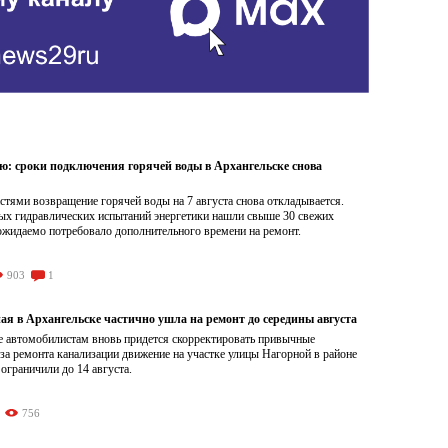
ою: сроки подключения горячей воды в Архангельске снова
тями возвращение горячей воды на 7 августа снова откладывается.
ых гидравлических испытаний энергетики нашли свыше 30 свежих
ожидаемо потребовало дополнительного времени на ремонт.
903
1
ая в Архангельске частично ушла на ремонт до середины августа
е автомобилистам вновь придется скорректировать привычные
а ремонта канализации движение на участке улицы Нагорной в районе
граничили до 14 августа.
756