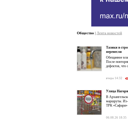
Общество
|
Лента новостей
Тазики в стр
перенесли
Обещанное влас
После повторн
дефектов, что 
вчера 14:32
Улица Нагорн
В Архангельск
маршруты. Из-з
ТРК «Сафари» о
06.08.26 18:35