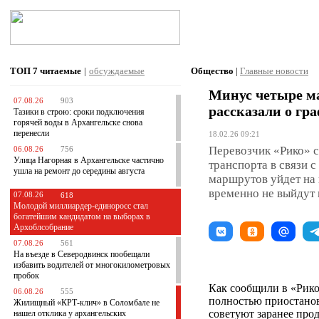
ТОП 7
читаемые
|
обсуждаемые
Общество
|
Главные новости
Минус четыре м
07.08.26
903
рассказали о гр
Тазики в строю: сроки подключения
горячей воды в Архангельске снова
перенесли
18.02.26 09:21
Перевозчик «Рико» 
06.08.26
756
Улица Нагорная в Архангельске частично
транспорта в связи 
ушла на ремонт до середины августа
маршрутов уйдет на 
временно не выйдут 
07.08.26
618
Молодой миллиардер-единоросс стал
богатейшим кандидатом на выборах в
Архоблсобрание
07.08.26
561
На въезде в Северодвинск пообещали
избавить водителей от многокилометровых
пробок
Как сообщили в «Рико
06.08.26
555
полностью приостанов
Жилищный «КРТ-клич» в Соломбале не
советуют заранее про
нашел отклика у архангельских