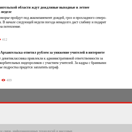
нгельской области ждут дождливые выходные и летнее
 неделе
морье пройдут под аккомпанемент дождей, гроз и прохладного северо-
а. В начале следующей недели погода ненадолго даст слабину и подарит
а потепление.
412
Архангельска ответил рублем за унижение учителей в интернете
 девятиклассника привлекли к административной ответственности за
корбительных видеороликов с участием учителей. За кадры с бранными
е подростка придется заплатить штраф.
409
ере связи, информационных технологий и массовых