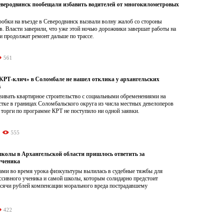
Северодвинск пообещали избавить водителей от многокилометровых
обки на въезде в Северодвинск вызвали волну жалоб со стороны
. Власти заверили, что уже этой ночью дорожники завершат работы на
и продолжат ремонт дальше по трассе.
561
Т-клич» в Соломбале не нашел отклика у архангельских
в
ивать квартирное строительство с социальными обременениями на
тке в границах Соломбальского округа из числа местных девелоперов
 торги по программе КРТ не поступило ни одной заявки.
555
школы в Архангельской области пришлось ответить за
ученика
ами во время урока физкультуры вылилась в судебные тяжбы для
ссивного ученика и самой школы, которым солидарно предстоит
ысячи рублей компенсации морального вреда пострадавшему
422