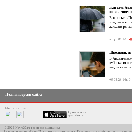
Жителей Арха
потепление на
Выходные в По
западного ветр
жителям регион
вчера 09:13
Школьник из 
В Архангельске
публикацию ос
подписями семь
06.08.26 16:19
Полная версия сайта
Мы в соцсетях:
Приложение
для iPhone
© 2026 News29.ru все права защищены
Сетевое издание «News29.ru» зарегистрировано в Федеральной службе по надзору в сф