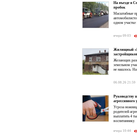
На въезде в 
пробок
Масштабные пр
автомобилистов
одном участке 
вчера 09:03
Жилищный «КР
застройщико
Желающих разв
земельном учас
не нашлось. На
06.08.26 21:59
Руководству 
агрессивного 
Угроза ножниц
родителей агре
выплатить 4 т
воспитаннику.
вчера 10:44