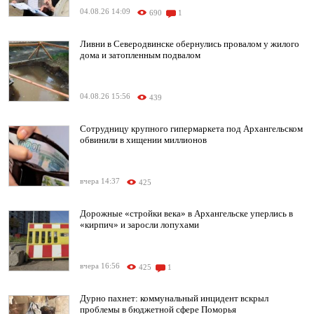
04.08.26 14:09
690
1
Ливни в Северодвинске обернулись провалом у жилого
дома и затопленным подвалом
04.08.26 15:56
439
Сотрудницу крупного гипермаркета под Архангельском
обвинили в хищении миллионов
вчера 14:37
425
Дорожные «стройки века» в Архангельске уперлись в
«кирпич» и заросли лопухами
вчера 16:56
425
1
Дурно пахнет: коммунальный инцидент вскрыл
проблемы в бюджетной сфере Поморья