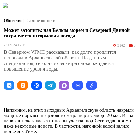
Общество
|
Главные новости
Может затопить: над Белым морем и Северной Двиной
сохраняется штормовая погода
23.09.24 12:15
3162
0
В Северном УГМС рассказали, как долго продлится
непогода в Архангельской области. По данным
специалистов, сегодня из-за ветра снова ожидается
повышение уровня воды.
Напомним, на этих выходных Архангельскую область накрыли
мощные порывы штормового ветра порывами до 20 м/с. Из-за
непогоды оказались затоплены участки под Северодвинском и
даже некоторые дороги. В частности, нагонной водой залило
подъезд к Уйме.