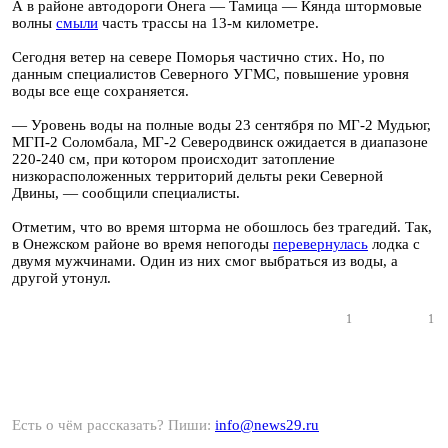
А в районе автодороги Онега — Тамица — Кянда штормовые
волны
смыли
часть трассы на 13-м километре.
Сегодня ветер на севере Поморья частично стих. Но, по
данным специалистов Северного УГМС, повышение уровня
воды все еще сохраняется.
— Уровень воды на полные воды 23 сентября по МГ-2 Мудьюг,
МГП-2 Соломбала, МГ-2 Северодвинск ожидается в диапазоне
220-240 см, при котором происходит затопление
низкорасположенных территорий дельты реки Северной
Двины, — сообщили специалисты.
Отметим, что во время шторма не обошлось без трагедий. Так,
в Онежском районе во время непогоды
перевернулась
лодка с
двумя мужчинами. Один из них смог выбраться из воды, а
другой утонул.
1
1
Есть о чём рассказать? Пиши:
info@news29.ru