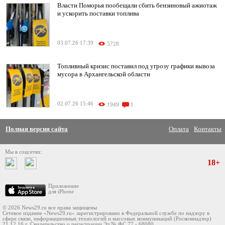
Власти Поморья пообещали сбить бензиновый ажиотаж
и ускорить поставки топлива
03.07.26 17:39
5728
Топливный кризис поставил под угрозу графики вывоза
мусора в Архангельской области
02.07.26 15:46
1949
1
Полная версия сайта
Оплата
Контакты
Мы в соцсетях:
18+
Приложение
для iPhone
© 2026 News29.ru все права защищены
Сетевое издание «News29.ru» зарегистрировано в Федеральной службе по надзору в
сфере связи, информационных технологий и массовых коммуникаций (Роскомнадзор)
21.12.16 г. Свидетельство о регистрации Эл № ФС 77 - 68080