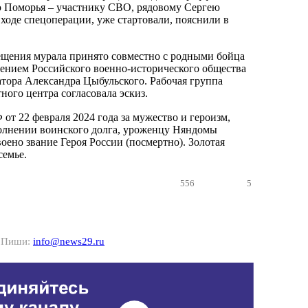
 Поморья – участнику СВО, рядовому Сергею
 ходе спецоперации, уже стартовали, пояснили в
ещения мурала принято совместно с родными бойца
ением Российского военно-исторического общества
тора Александра Цыбульского. Рабочая группа
ного центра согласовала эскиз.
от 22 февраля 2024 года за мужество и героизм,
олнении воинского долга, уроженцу Няндомы
оено звание Героя России (посмертно). Золотая
семье.
556
5
? Пиши:
info@news29.ru