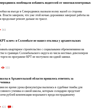
Северодвинск пообещали избавить водителей от многокилометровых
обки на въезде в Северодвинск вызвали волну жалоб со стороны
. Власти заверили, что уже этой ночью дорожники завершат работы на
и продолжат ремонт дальше по трассе.
561
Т-клич» в Соломбале не нашел отклика у архангельских
в
ивать квартирное строительство с социальными обременениями на
тке в границах Соломбальского округа из числа местных девелоперов
 торги по программе КРТ не поступило ни одной заявки.
555
школы в Архангельской области пришлось ответить за
ученика
ами во время урока физкультуры вылилась в судебные тяжбы для
ссивного ученика и самой школы, которым солидарно предстоит
ысячи рублей компенсации морального вреда пострадавшему
422
1