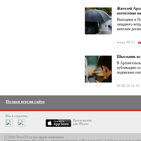
Жителей Арха
потепление на
Выходные в По
западного ветр
жителям регион
вчера 09:13
Школьник из 
В Архангельске
публикацию ос
подписями семь
06.08.26 16:19
Полная версия сайта
Мы в соцсетях:
Приложение
для iPhone
© 2026 News29.ru все права защищены
Сетевое издание «News29.ru» зарегистрировано в Федеральной службе по надзору в сф