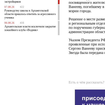
застройщиков
посвященного жителю
Ванееву, погибшему в
07.08.26
422
Руководству школы в Архангельской
мэрии города.
области пришлось ответить за агрессивного
ученика
Решение о месте разм
и региональным отдел
06.08.26
416
Архангельские власти исключили закрытие
по поручению губерна
хоккейного клуба «Водник»
администрации област
Указом Президента РФ 
проявленные при исп
Сергею Ванееву присв
Звезда была передана 
Есть о чём рассказать