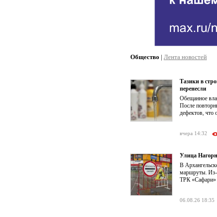
Общество
|
Лента новостей
Тазики в стр
перенесли
Обещанное влас
После повторн
дефектов, что 
вчера 14:32
Улица Нагорн
В Архангельск
маршруты. Из-з
ТРК «Сафари» о
06.08.26 18:35