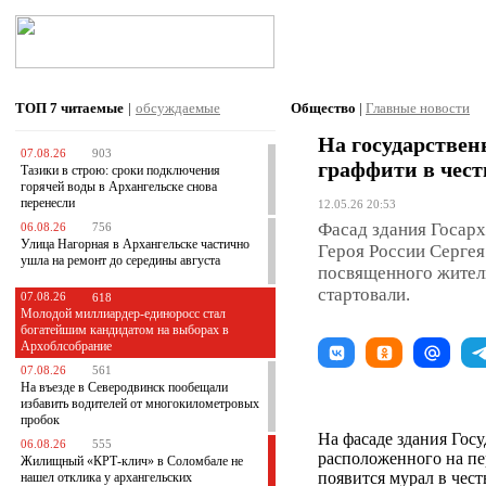
ТОП 7
читаемые
|
обсуждаемые
Общество
|
Главные новости
На государствен
07.08.26
903
граффити в чест
Тазики в строю: сроки подключения
горячей воды в Архангельске снова
перенесли
12.05.26 20:53
Фасад здания Госарх
06.08.26
756
Улица Нагорная в Архангельске частично
Героя России Сергея
ушла на ремонт до середины августа
посвященного жител
стартовали.
07.08.26
618
Молодой миллиардер-единоросс стал
богатейшим кандидатом на выборах в
Архоблсобрание
07.08.26
561
На въезде в Северодвинск пообещали
избавить водителей от многокилометровых
пробок
На фасаде здания Госу
06.08.26
555
расположенного на пе
Жилищный «КРТ-клич» в Соломбале не
появится мурал в чес
нашел отклика у архангельских