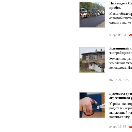
На въезде в 
пробок
Масштабные пр
автомобилистов
одном участке 
вчера 09:03
Жилищный «КР
застройщико
Желающих разв
земельном учас
не нашлось. На
06.08.26 21:59
Руководству 
агрессивного 
Угроза ножниц
родителей агре
выплатить 4 т
воспитаннику.
вчера 10:44