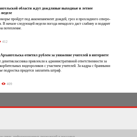
нгельской области ждут дождливые выходные и летнее
 неделе
морье пройдут под аккомпанемент дождей, гроз и прохладного северо-
а. В начале следующей недели погода ненадолго даст слабину и подарит
а потепление.
412
Архангельска ответил рублем за унижение учителей в интернете
 девятиклассника привлекли к административной ответственности за
корбительных видеороликов с участием учителей. За кадры с бранными
е подростка придется заплатить штраф.
409
ере связи, информационных технологий и массовых