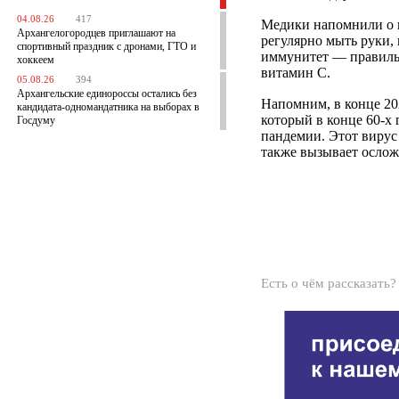
04.08.26
417
Медики напомнили о п
Архангелогородцев приглашают на
регулярно мыть руки,
спортивный праздник с дронами, ГТО и
иммунитет — правильн
хоккеем
витамин C.
05.08.26
394
Архангельские единороссы остались без
Напомним, в конце 20
кандидата-одномандатника на выборах в
который в конце 60-х
Госдуму
пандемии. Этот вирус
также вызывает осло
Есть о чём рассказать