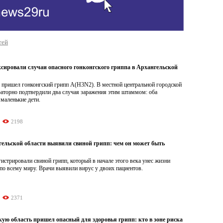
тей
сировали случаи опасного гонконгского гриппа в Архангельской
ь пришел гонконгский грипп A(H3N2). В местной центральной городской
раторно подтвердили два случая заражения этим штаммом: оба
маленькие дети.
2198
гельской области выявили свиной грипп: чем он может быть
гистрировали свиной грипп, который в начале этого века унес жизни
по всему миру. Врачи выявили вирус у двоих пациентов.
2371
ую область пришел опасный для здоровья грипп: кто в зоне риска