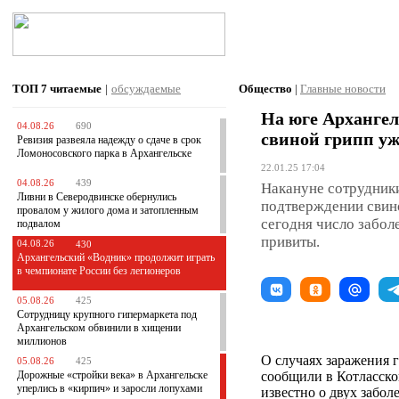
ТОП 7
читаемые
|
обсуждаемые
Общество
|
Главные новости
На юге Архангел
04.08.26
690
свиной грипп уж
Ревизия развеяла надежду о сдаче в срок
Ломоносовского парка в Архангельске
22.01.25 17:04
04.08.26
439
Накануне сотрудник
Ливни в Северодвинске обернулись
подтверждении свино
провалом у жилого дома и затопленным
сегодня число забол
подвалом
привиты.
04.08.26
430
Архангельский «Водник» продолжит играть
в чемпионате России без легионеров
05.08.26
425
Сотрудницу крупного гипермаркета под
Архангельском обвинили в хищении
миллионов
О случаях заражения
05.08.26
425
Дорожные «стройки века» в Архангельске
сообщили в Котласско
уперлись в «кирпич» и заросли лопухами
известно о двух забол