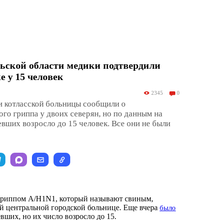
ьской области медики подтвердили
е у 15 человек
2345
0
и котласской больницы сообщили о
го гриппа у двоих северян, но по данным на
евших возросло до 15 человек. Все они не были
 гриппом А/H1N1, который называют свиным,
й центральной городской больнице. Еще вчера
было
евших, но их число возросло до 15.