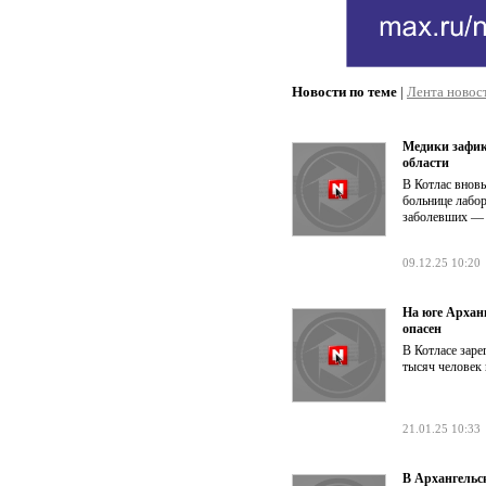
Новости по теме
|
Лента новос
Медики зафик
области
В Котлас внов
больнице лабо
заболевших — 
09.12.25 10:20
На юге Архан
опасен
В Котласе заре
тысяч человек 
21.01.25 10:33
В Архангельск