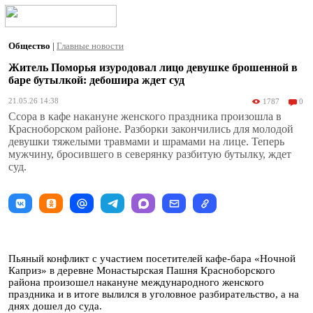
Общество
|
Главные новости
Житель Поморья изуродовал лицо девушке брошенной в
баре бутылкой: дебошира ждет суд
21.05.26 14:38
1787
0
Ссора в кафе накануне женского праздника произошла в
Красноборском районе. Разборки закончились для молодой
девушки тяжелыми травмами и шрамами на лице. Теперь
мужчину, бросившего в северянку разбитую бутылку, ждет
суд.
Пьяный конфликт с участием посетителей кафе-бара «Ночной
Каприз» в деревне Монастырская Пашня Красноборского
района произошел накануне международного женского
праздника и в итоге вылился в уголовное разбирательство, а на
днях дошел до суда.