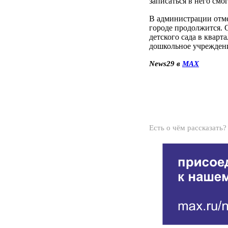
записаться в него смо
В администрации отме
городе продолжится. С
детского сада в кварт
дошкольное учреждени
News29 в
MAX
Есть о чём рассказать