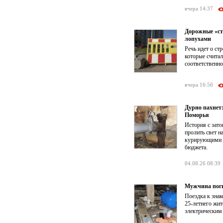
вчера 14:37
Дорожные «ст
лопухами
Речь идет о ст
которые счита
соответственно
вчера 16:56
Дурно пахнет
Поморья
История с зат
пролить свет 
курирующими к
бюджета.
04.08.26 08:39
Мужчина поги
Поездка к знак
25-летнего жит
электрическим