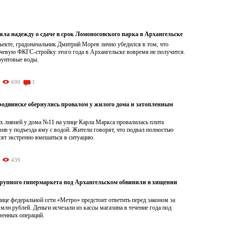
яла надежду о сдаче в срок Ломоносовского парка в Архангельске
ъекте, градоначальник Дмитрий Морев лично убедился в том, что
чевую ФКГС-стройку этого года в Архангельске вовремя не получится.
рунтовые воды.
690
1
родвинске обернулись провалом у жилого дома и затопленным
х ливней у дома №11 на улице Карла Маркса провалилась плита
вив у подъезда яму с водой. Жители говорят, что подвал полностью
сят экстренно вмешаться в ситуацию.
439
рупного гипермаркета под Архангельском обвинили в хищении
це федеральной сети «Метро» предстоит ответить перед законом за
 млн рублей. Деньги исчезали из кассы магазина в течение года под
менных операций.