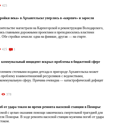
425
ройки века» в Архангельске уперлись в «кирпич» и заросли
роительстве магистрали на Карпогорской и реконструкции Володарского,
лись главными дорожными проектами и преподносились властями
. Обе стройки зачахли: одна на финише, другая — на старте.
425
1
: коммунальный инцидент вскрыл проблемы в бюджетной сфере
оплением сточными водами детсада в пригороде Архангельска может
на проблему взаимоотношений ресурсников с ведомствами,
оммунальную сферу. Причина очевидна — катастрофический дефицит
378
б от удара током во время ремонта насосной станции в Поморье
омой с целью оказания помощи закончилась смертельной трагедией для
еля Поморья. В ходе ремонта насосной станции мужчина погиб от удара
 током.