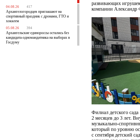
развивающих игрушек 
04.08.26
417
компании Александр 
Архангелогородцев приглашают на
спортивный праздник с дронами, ГТО и
хоккеем
05.08.26
394
Архангельские единороссы остались без
кандидата-одномандатника на выборах в
Госдуму
Филиал детского сада
2 месяцев до 3 лет. 
музыкально-спортивн
который по уровню ос
с сентября детский с