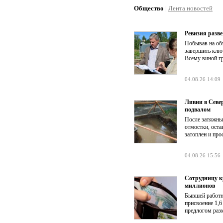
Общество
|
Лента новостей
Ревизия разве
Побывав на об
завершить клю
Всему виной г
04.08.26 14:09
Ливни в Севе
подвалом
После затяжны
отмостки, оста
затоплен и про
04.08.26 15:56
Сотрудницу к
миллионов
Бывшей работни
присвоение 1,6
предлогом раз