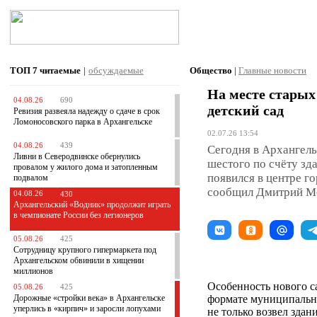
ТОП 7
читаемые
|
обсуждаемые
Общество
|
Главные новости
На месте старых
04.08.26
690
детский сад
Ревизия развеяла надежду о сдаче в срок
Ломоносовского парка в Архангельске
02.07.26 13:54
04.08.26
439
Сегодня в Архангель
Ливни в Северодвинске обернулись
шестого по счёту зд
провалом у жилого дома и затопленным
появился в центре г
подвалом
сообщил Дмитрий М
04.08.26
430
Архангельский «Водник» продолжит играть
в чемпионате России без легионеров
05.08.26
425
Сотрудницу крупного гипермаркета под
Архангельском обвинили в хищении
миллионов
Особенность нового са
05.08.26
425
Дорожные «стройки века» в Архангельске
формате муниципальн
уперлись в «кирпич» и заросли лопухами
не только возвел здан