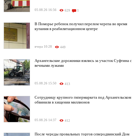
05.08.26 16:56
629
1
В Поморье ребенок получил перелом черепа во время
купания в реабилитационном центре
вчера 10:28
449
Архангельские дорожники взялись за участок Суфтина с
вечными лужами
05.08.26 15:50
413
Сотрудницу крупного гипермаркета под Архангельском
обвинили в хищении миллионов
05.08.26 14:37
412
После череды провальных торгов северодвинский Дом