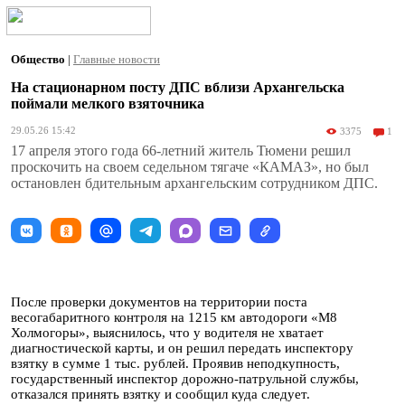
Общество
|
Главные новости
На стационарном посту ДПС вблизи Архангельска
поймали мелкого взяточника
29.05.26 15:42
3375
1
17 апреля этого года 66-летний житель Тюмени решил
проскочить на своем седельном тягаче «КАМАЗ», но был
остановлен бдительным архангельским сотрудником ДПС.
После проверки документов на территории поста
весогабаритного контроля на 1215 км автодороги «М8
Холмогоры», выяснилось, что у водителя не хватает
диагностической карты, и он решил передать инспектору
взятку в сумме 1 тыс. рублей. Проявив неподкупность,
государственный инспектор дорожно-патрульной службы,
отказался принять взятку и сообщил куда следует.