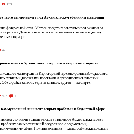
439
рупного гипермаркета под Архангельском обвинили в хищении
це федеральной сети «Метро» предстоит ответить перед законом за
 млн рублей. Деньги исчезали из кассы магазина в течение года под
менных операций.
425
ройки века» в Архангельске уперлись в «кирпич» и заросли
роительстве магистрали на Карпогорской и реконструкции Володарского,
лись главными дорожными проектами и преподносились властями
. Обе стройки зачахли: одна на финише, другая — на старте.
425
1
: коммунальный инцидент вскрыл проблемы в бюджетной сфере
оплением сточными водами детсада в пригороде Архангельска может
на проблему взаимоотношений ресурсников с ведомствами,
оммунальную сферу. Причина очевидна — катастрофический дефицит