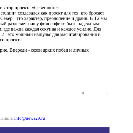
изатор проекта «Севеrunин»:
еrunин» создавался как проект для тех, кто бросает
 Север - это характер, преодоление и драйв. В T2 мы
рый разделяет нашу философию: быть надежным
, где важна каждая секунда и каждое усилие. Для
 T2 - это мощный импульс для масштабирования и
го проекта.
рие. Впереди - сезон ярких побед и личных
0
0
? Пиши:
info@news29.ru