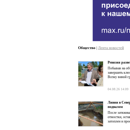
Общество
|
Лента новостей
Ревизия разве
Побывав на об
завершить клю
Всему виной г
04.08.26 14:09
Ливни в Севе
подвалом
После затяжны
отмостки, оста
затоплен и про