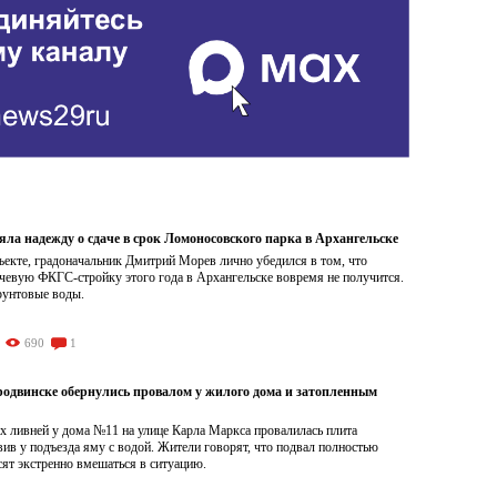
яла надежду о сдаче в срок Ломоносовского парка в Архангельске
ъекте, градоначальник Дмитрий Морев лично убедился в том, что
чевую ФКГС-стройку этого года в Архангельске вовремя не получится.
рунтовые воды.
690
1
родвинске обернулись провалом у жилого дома и затопленным
х ливней у дома №11 на улице Карла Маркса провалилась плита
вив у подъезда яму с водой. Жители говорят, что подвал полностью
сят экстренно вмешаться в ситуацию.