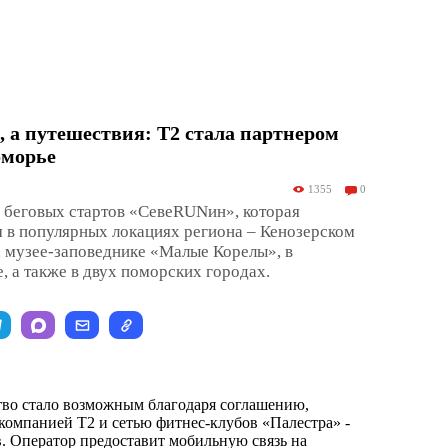
, а путешествия: T2 стала партнером
оморье
1355
0
 беговых стартов «СевеRUNин», которая
м в популярных локациях региона – Кенозерском
 музее-заповеднике «Малые Корелы», в
 а также в двух поморских городах.
во стало возможным благодаря соглашению,
омпанией T2 и сетью фитнес-клубов «Палестра» -
в. Оператор предоставит мобильную связь на