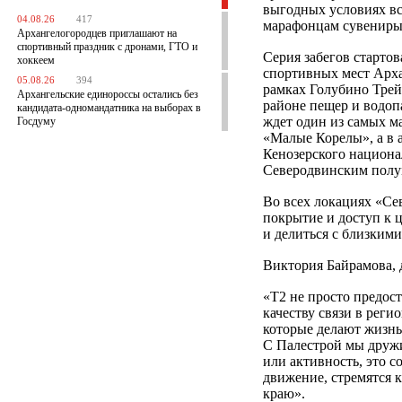
выгодных условиях вс
04.08.26
417
марафонцам сувенир
Архангелогородцев приглашают на
спортивный праздник с дронами, ГТО и
Серия забегов старто
хоккеем
спортивных мест Арха
05.08.26
394
рамках Голубино Трей
Архангельские единороссы остались без
районе пещер и водоп
кандидата-одномандатника на выборах в
ждет один из самых м
Госдуму
«Малые Корелы», а в 
Кенозерского национа
Северодвинским полу
Во всех локациях «С
покрытие и доступ к ц
и делиться с близкими
Виктория Байрамова, 
«T2 не просто предост
качеству связи в реги
которые делают жизнь
С Палестрой мы дружи
или активность, это 
движение, стремятся 
краю».