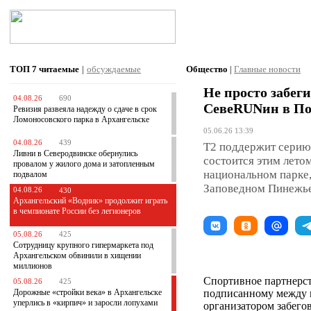
ТОП 7
читаемые
|
обсуждаемые
Общество
|
Главные новости
Не просто забеги
04.08.26
690
СевеRUNин в П
Ревизия развеяла надежду о сдаче в срок
Ломоносовского парка в Архангельске
05.06.26 13:39
04.08.26
439
T2 поддержит серию
Ливни в Северодвинске обернулись
состоится этим лето
провалом у жилого дома и затопленным
национальном парке,
подвалом
Заповедном Пинежье,
04.08.26
430
Архангельский «Водник» продолжит играть
в чемпионате России без легионеров
05.08.26
425
Сотрудницу крупного гипермаркета под
Архангельском обвинили в хищении
миллионов
Спортивное партнерст
05.08.26
425
Дорожные «стройки века» в Архангельске
подписанному между к
уперлись в «кирпич» и заросли лопухами
организатором забего