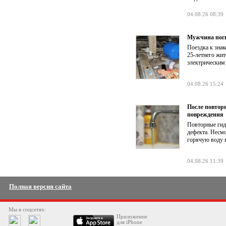
04.08.26 08:39
Мужчина поги
Поездка к знак
25-летнего жит
электрическим
04.08.26 15:24
После повтор
повреждения
Повторные гид
дефекта. Несм
горячую воду в
04.08.26 11:39
Полная версия сайта
Мы в соцсетях:
Приложение
для iPhone