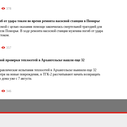
378
б от удара током во время ремонта насосной станции в Поморье
омой с целью оказания помощи закончилась смертельной трагедией для
еля Поморья. В ходе ремонта насосной станции мужчина погиб от удара
 током.
357
ной проверки теплосетей в Архангельске нашли еще 32
равлические испытания теплосетей в Архангельске выявили еще 32
отря на новые повреждения, в ТГК-2 рассчитывают начать возвращать
 дома уже с 7 августа.
346