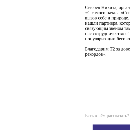
Сысоев Никита, орган
«С самого начала «Сев
вызов себе и природе.
нашли партнера, кото
связующим звеном там
нас сотрудничество с
популяризации бегово
Благодарим T2 за дове
рекордов».
Есть о чём рассказать