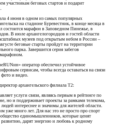
ем участникам беговых стартов и подарит
ы.
вала 4 июня в одном из самых популярных
нгельска на стадионе Буревестник, в конце месяца в
л состоится марафон в Заповедном Пинежье, в
адов. В июле архангелогородцов и гостей области
асштабных музеев под открытым небом в России –
августе беговые старты пройдут на территории
льного парка. Завершится серия забегов
марафоном.
евеRUNин» оператор обеспечил устойчивое
ифровым сервисам, чтобы всегда оставаться на связи
 фото и видео.
директор архангельского филиала T2:
авляет услуги связи, являясь первым в рейтинге по
оне, но и поддерживает проекты за рамками телекома,
 людей интереснее и значимы для жителей области.
м уже много лет. Для нас это не просто про спорт
сообщество единомышленников, которые ценят
к развитию, дарят энергию и любовь к родному