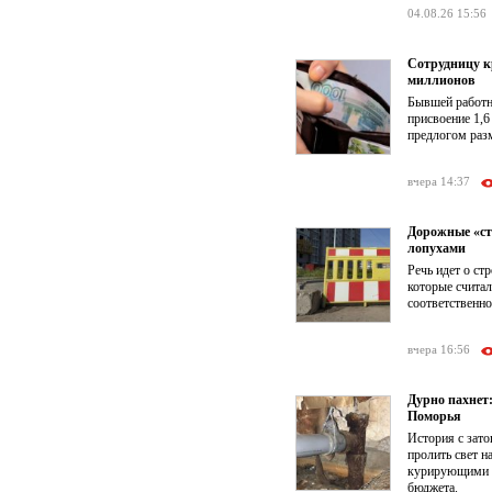
04.08.26 15:56
Сотрудницу к
миллионов
Бывшей работни
присвоение 1,6
предлогом раз
вчера 14:37
Дорожные «ст
лопухами
Речь идет о ст
которые счита
соответственно
вчера 16:56
Дурно пахнет
Поморья
История с зат
пролить свет 
курирующими к
бюджета.