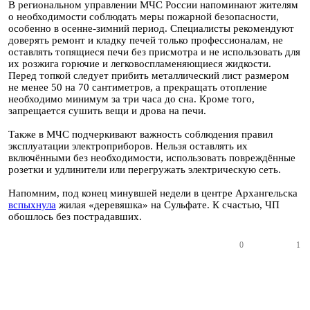
В региональном управлении МЧС России напоминают жителям
о необходимости соблюдать меры пожарной безопасности,
особенно в осенне-зимний период. Специалисты рекомендуют
доверять ремонт и кладку печей только профессионалам, не
оставлять топящиеся печи без присмотра и не использовать для
их розжига горючие и легковоспламеняющиеся жидкости.
Перед топкой следует прибить металлический лист размером
не менее 50 на 70 сантиметров, а прекращать отопление
необходимо минимум за три часа до сна. Кроме того,
запрещается сушить вещи и дрова на печи.
Также в МЧС подчеркивают важность соблюдения правил
эксплуатации электроприборов. Нельзя оставлять их
включёнными без необходимости, использовать повреждённые
розетки и удлинители или перегружать электрическую сеть.
Напомним, под конец минувшей недели в центре Архангельска
вспыхнула
жилая «деревяшка» на Сульфате. К счастью, ЧП
обошлось без пострадавших.
0
1