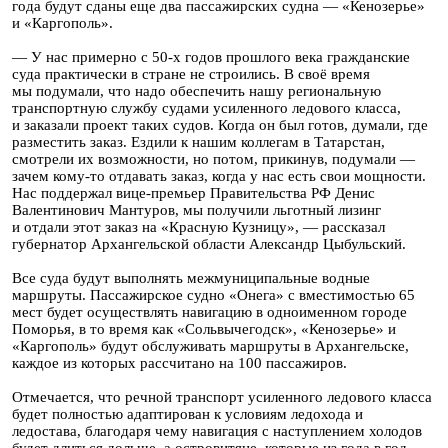
года будут сданы еще два пассажирских судна — «Кенозерье»
и «Каргополь».
— У нас примерно с 50-х годов прошлого века гражданские
суда практически в стране не строились. В своё время
мы подумали, что надо обеспечить нашу региональную
транспортную службу судами усиленного ледового класса,
и заказали проект таких судов. Когда он был готов, думали, где
разместить заказ. Ездили к нашим коллегам в Татарстан,
смотрели их возможности, но потом, прикинув, подумали —
зачем кому-то отдавать заказ, когда у нас есть свои мощности.
Нас поддержал вице-премьер Правительства РФ Денис
Валентинович Мантуров, мы получили льготный лизинг
и отдали этот заказ на «Красную Кузницу», — рассказал
губернатор Архангельской области Александр Цыбульский.
Все суда будут выполнять межмуниципальные водные
маршруты. Пассажирское судно «Онега» с вместимостью 65
мест будет осуществлять навигацию в одноименном городе
Поморья, в то время как «Сольвычегодск», «Кенозерье» и
«Каргополь» будут обслуживать маршруты в Архангельске,
каждое из которых рассчитано на 100 пассажиров.
Отмечается, что речной транспорт усиленного ледового класса
будет полностью адаптирован к условиям ледохода и
ледостава, благодаря чему навигация с наступлением холодов