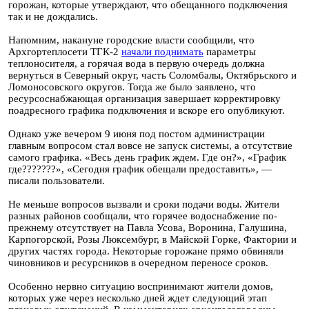
горожан, которые утверждают, что обещанного подключения
так и не дождались.
Напомним, накануне городские власти сообщили, что
Архгортеплосети ТГК-2
начали поднимать
параметры
теплоносителя, а горячая вода в первую очередь должна
вернуться в Северный округ, часть Соломбалы, Октябрьского и
Ломоносовского округов. Тогда же было заявлено, что
ресурсоснабжающая организация завершает корректировку
поадресного графика подключения и вскоре его опубликуют.
Однако уже вечером 9 июня под постом администрации
главным вопросом стал вовсе не запуск системы, а отсутствие
самого графика. «Весь день график ждем. Где он?», «График
где???????», «Сегодня график обещали предоставить», —
писали пользователи.
Не меньше вопросов вызвали и сроки подачи воды. Жители
разных районов сообщали, что горячее водоснабжение по-
прежнему отсутствует на Павла Усова, Воронина, Галушина,
Карпогорской, Розы Люксембург, в Майской Горке, Фактории и
других частях города. Некоторые горожане прямо обвиняли
чиновников и ресурсников в очередном переносе сроков.
Особенно нервно ситуацию воспринимают жители домов,
которых уже через несколько дней ждет следующий этап