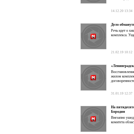
14.12.20 13:34
Дело обманут
Речь идет о х
комплекса. Уще
21.02.19 10:12
«Ленинградск
Восстановлени
жилом комплек
договоренност
31.01.19 12:37
На пятидесят
Бородин
Внезапно ушед
комитета обла