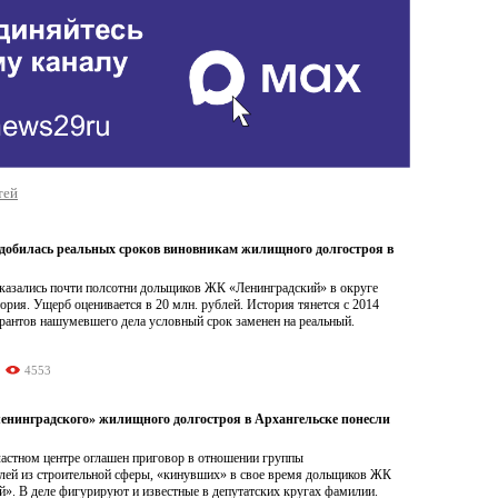
тей
добилась реальных сроков виновникам жилищного долгостроя в
азались почти полсотни дольщиков ЖК «Ленинградский» в округе
рия. Ущерб оценивается в 20 млн. рублей. История тянется с 2014
рантов нашумевшего дела условный срок заменен на реальный.
4553
енинградского» жилищного долгостроя в Архангельске понесли
ластном центре оглашен приговор в отношении группы
лей из строительной сферы, «кинувших» в свое время дольщиков ЖК
». В деле фигурируют и известные в депутатских кругах фамилии.