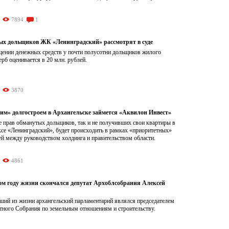
7894
1
ых дольщиков ЖК «Ленинградский» рассмотрят в суде
ищении денежных средств у почти полусотни дольщиков жилого
рб оценивается в 20 млн. рублей.
3870
им» долгостроем в Архангельске займется «Аквилон Инвест»
е прав обманутых дольщиков, так и не получивших свои квартиры в
се «Ленинградский», будет происходить в рамках «приоритетных»
ей между руководством холдинга и правительством области.
4861
ом году жизни скончался депутат Архоблсобрания Алексей
ший из жизни архангельский парламентарий являлся председателем
стного Собрания по земельным отношениям и строительству.