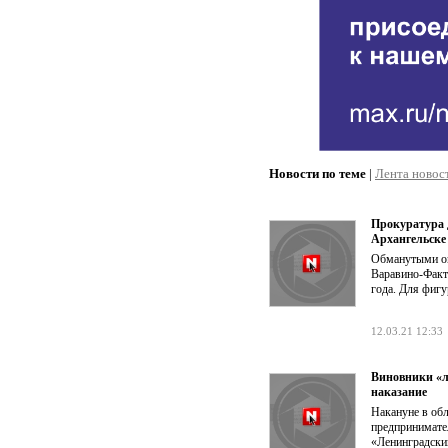
Новости по теме
|
Лента новос
Прокуратура 
Архангельске
Обманутыми ок
Варавино-Факто
года. Для фигу
12.03.21 12:33
Виновники «л
наказание
Накануне в об
предпринимате
«Ленинградский