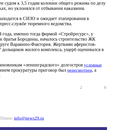
ен судом к 3,5 годам колонии общего режима по делу
ах, но уклонялся от отбывания наказания.
аходится в СИЗО и ожидает этапирования в
пресс-службе тюремного ведомства.
4 года, именно тогда фирмой «Стройресурс», у
ли братья Бородины, началось строительство ЖК
руге Варавино-Фактория. Жертвами аферистов-
7 дольщиков жилого комплекса, ущерб оценивался в
виновникам «ленинградского» долгостроя
условные
лением прокуратуры приговор был
, а
пересмотрен
.
2
0
? Пиши:
info@news29.ru