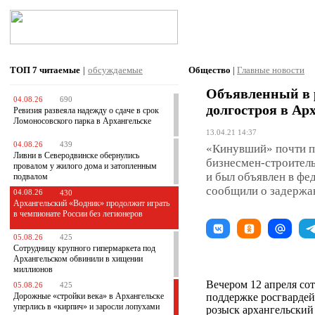
ТОП 7
читаемые
|
обсуждаемые
Общество
|
Главные новости
Объявленный в 
04.08.26
690
долгостроя в Ар
Ревизия развеяла надежду о сдаче в срок
Ломоносовского парка в Архангельске
13.04.21 14:37
04.08.26
439
«Кинувший» почти п
Ливни в Северодвинске обернулись
бизнесмен-строитель
провалом у жилого дома и затопленным
и был объявлен в фе
подвалом
сообщили о задержан
04.08.26
430
Архангельский «Водник» продолжит играть
в чемпионате России без легионеров
05.08.26
425
Сотрудницу крупного гипермаркета под
Архангельском обвинили в хищении
миллионов
Вечером 12 апреля с
05.08.26
425
Дорожные «стройки века» в Архангельске
поддержке росгвардей
уперлись в «кирпич» и заросли лопухами
розыск архангельский