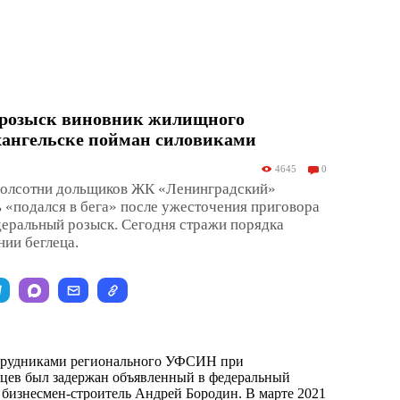
розыск виновник жилищного
хангельске пойман силовиками
4645
0
олсотни дольщиков ЖК «Ленинградский»
 «подался в бега» после ужесточения приговора
деральный розыск. Сегодня стражи порядка
ии беглеца.
отрудниками регионального УФСИН при
цев был задержан объявленный в федеральный
 бизнесмен-строитель Андрей Бородин. В марте 2021