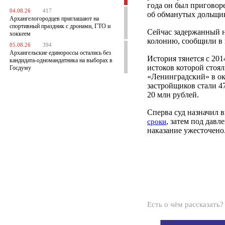
года он был приговор
04.08.26
417
об обманутых дольщик
Архангелогородцев приглашают на
спортивный праздник с дронами, ГТО и
Сейчас задержанный н
хоккеем
колонию, сообщили в 
05.08.26
394
Архангельские единороссы остались без
История тянется с 201
кандидата-одномандатника на выборах в
истоков которой стоя
Госдуму
«Ленинградский» в ок
застройщиков стали 4
20 млн рублей.
Сперва суд назначил 
, затем под дав
сроки
наказание ужесточено
Есть о чём рассказать