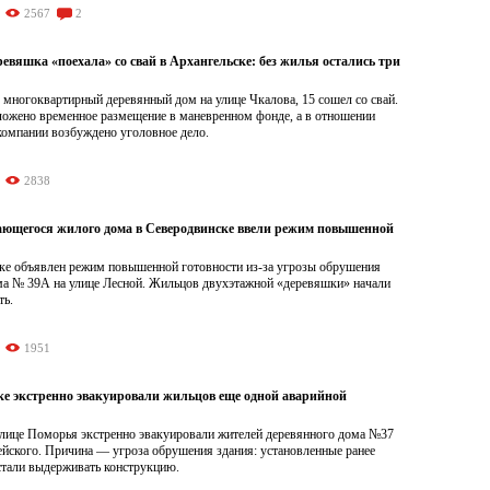
2567
2
евяшка «поехала» со свай в Архангельске: без жилья остались три
 многоквартирный деревянный дом на улице Чкалова, 15 сошел со свай.
ожено временное размещение в маневренном фонде, а в отношении
омпании возбуждено уголовное дело.
2838
ающегося жилого дома в Северодвинске ввели режим повышенной
ке объявлен режим повышенной готовности из-за угрозы обрушения
ма № 39А на улице Лесной. Жильцов двухэтажной «деревяшки» начали
ть.
1951
ке экстренно эвакуировали жильцов еще одной аварийной
олице Поморья экстренно эвакуировали жителей деревянного дома №37
ейского. Причина — угроза обрушения здания: установленные ранее
стали выдерживать конструкцию.