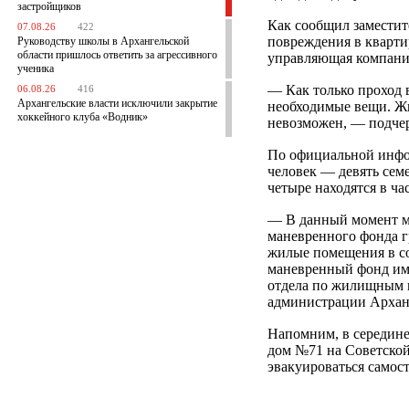
застройщиков
Как сообщил заместит
07.08.26
422
повреждения в кварти
Руководству школы в Архангельской
области пришлось ответить за агрессивного
управляющая компани
ученика
— Как только проход 
06.08.26
416
Архангельские власти исключили закрытие
необходимые вещи. Жи
хоккейного клуба «Водник»
невозможен, — подче
По официальной инфо
человек — девять сем
четыре находятся в ча
— В данный момент м
маневренного фонда гр
жилые помещения в соб
маневренный фонд им 
отдела по жилищным в
администрации Архан
Напомним, в середин
дом №71 на Советской.
эвакуироваться самос