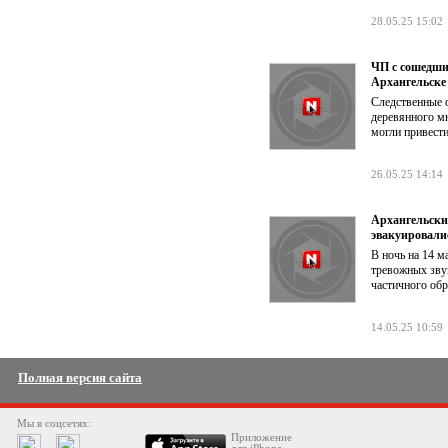
28.05.25 15:02
ЧП с сошедшим
Архангельске
Следственные 
деревянного мн
могли привести
26.05.25 14:14
Архангельски
эвакуировали
В ночь на 14 м
тревожных звук
частичного об
14.05.25 10:59
Полная версия сайта
Мы в соцсетях:
Приложение