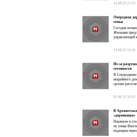
14.08.25 21:25
Очередная дер
семьи
Сегодня ночью
Жильцам предл
управляющей к
13.08.25 12:10
Из-за разруш
готовности
В Северодвинс
аварийного до
срочно расселя
05.06.25 10:45
В Архангельс
«деревяшки»
Накануне в ст
по улице Выуч
подпорки пере