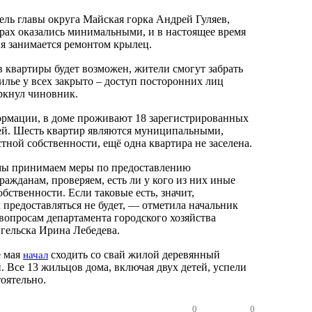
ель главы округа Майская горка Андрей Гуляев,
рах оказались минимальными, и в настоящее время
я занимается ремонтом крылец.
в квартиры будет возможен, жители смогут забрать
лье у всех закрыто – доступ посторонних лиц
ркнул чиновник.
рмации, в доме проживают 18 зарегистрированных
ей. Шесть квартир являются муниципальными,
стной собственности, ещё одна квартира не заселена.
ы принимаем меры по предоставлению
ажданам, проверяем, есть ли у кого из них иные
ственности. Если таковые есть, значит,
предоставляться не будет, — отметила начальник
опросам департамента городского хозяйства
гельска Ирина Лебедева.
е мая
сходить со свай жилой деревянный
начал
 Все 13 жильцов дома, включая двух детей, успели
тоятельно.
0
0