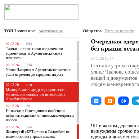
ТОП 7
читаемые
|
обсуждаемые
Общество
|
Главные новости
Очередная «дере
07.08.26
903
без крыши остал
Тазики в строю: сроки подключения
горячей воды в Архангельске снова
перенесли
26.05.25 12:07
Сегодня утром в окр
06.08.26
756
Улица Нагорная в Архангельске частично
улице Чкалова сошёл
ушла на ремонт до середины августа
вещей и документов 
людям маневренного
07.08.26
618
Молодой миллиардер-единоросс стал
богатейшим кандидатом на выборах в
Архоблсобрание
07.08.26
561
На въезде в Северодвинск пообещали
избавить водителей от многокилометровых
пробок
ЧП в жилом деревянн
06.08.26
555
вынуждены срочно по
Жилищный «КРТ-клич» в Соломбале не
одежды и документов.
нашел отклика у архангельских