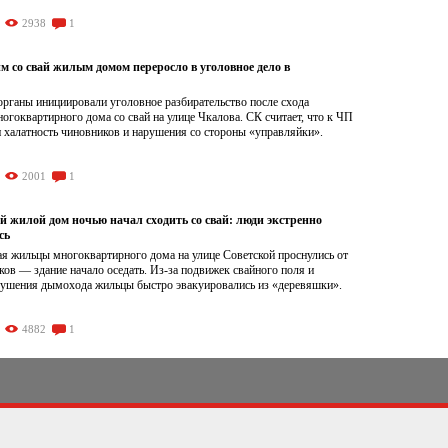
2938
1
 со свай жилым домом переросло в уголовное дело в
органы инициировали уголовное разбирательство после схода
огоквартирного дома со свай на улице Чкалова. СК считает, что к ЧП
 халатность чиновников и нарушения со стороны «управляйки».
2001
1
й жилой дом ночью начал сходить со свай: люди экстренно
сь
ая жильцы многоквартирного дома на улице Советской проснулись от
ов — здание начало оседать. Из-за подвижек свайного поля и
рушения дымохода жильцы быстро эвакуировались из «деревяшки».
4882
1