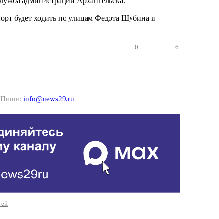
служба администрации Архангельска.
орт будет ходить по улицам Федота Шубина и
0
6
? Пиши:
info@news29.ru
тей