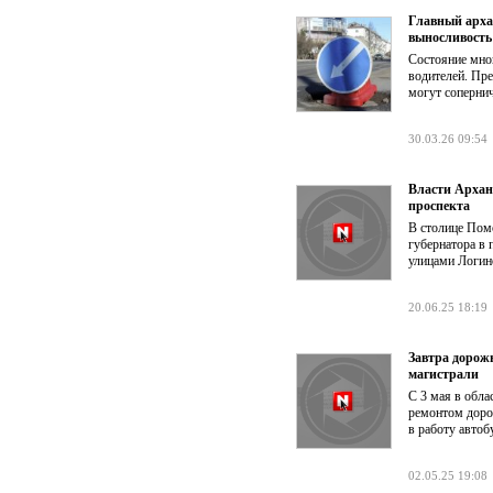
Главный арха
выносливост
Состояние мног
водителей. Пре
могут сопернич
30.03.26 09:54
Власти Архан
проспекта
В столице Помо
губернатора в 
улицами Логин
20.06.25 18:19
Завтра дорож
магистрали
С 3 мая в обла
ремонтом доро
в работу автоб
02.05.25 19:08