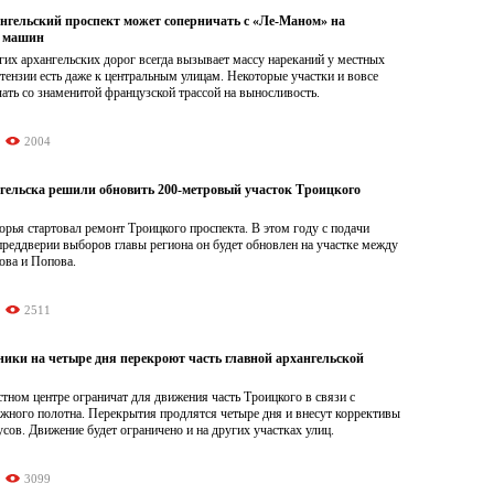
нгельский проспект может соперничать с «Ле-Маном» на
ь машин
их архангельских дорог всегда вызывает массу нареканий у местных
тензии есть даже к центральным улицам. Некоторые участки и вовсе
ать со знаменитой французской трассой на выносливость.
2004
гельска решили обновить 200-метровый участок Троицкого
рья стартовал ремонт Троицкого проспекта. В этом году с подачи
преддверии выборов главы региона он будет обновлен на участке между
ова и Попова.
2511
ники на четыре дня перекроют часть главной архангельской
стном центре ограничат для движения часть Троицкого в связи с
жного полотна. Перекрытия продлятся четыре дня и внесут коррективы
усов. Движение будет ограничено и на других участках улиц.
3099