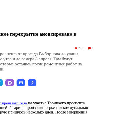
жное перекрытие анонсировано в
2813
0
роспекта от проезда Выборнова до улицы
 утра и до вечера 8 апреля. Там будут
которые остались после ремонтных работ на
ли.
на участке Троицкого проспекта
с прошлого года
лицей Гагарина произошла серьезная коммунальная
торую пришлось несколько дней. После завершения