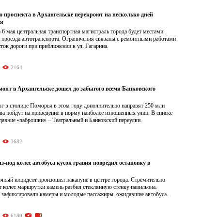
о проспекта в Архангельске перекроют на несколько дней
ая
о 6 мая центральная транспортная магистраль города будет местами
 проезда автотранспорта. Ограничения связаны с ремонтными работами
сток дороги при приближении к ул. Гагарина.
2164
онт в Архангельске дошел до забытого всеми Банковского
г в столице Поморья в этом году дополнительно направят 250 млн
ва пойдут на приведение в норму наиболее изношенных улиц. В списке
давние «заброшки» – Театральный и Банковский переулки.
3682
-под колес автобуса кусок гравия повредил остановку в
чный инцидент произошел накануне в центре города. Стремительно
 колес маршрутки камень разбил стеклянную стенку павильона.
зафиксировали камеры и молодые пассажиры, ожидавшие автобуса.
6180