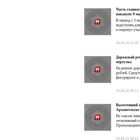
Часть главног
накануне 9 м
В период с 3 п
недоступна для
и затронут уча
30.04.25 15:29
Дорожный рем
переулка
На ремонт доро
рублей. Средст
фигурируют и 
29.04.25 09:13
Вылетевший из
Архангельске
Не совсем типи
отскочивший от
Произошедшее 
18.04.25 18:13