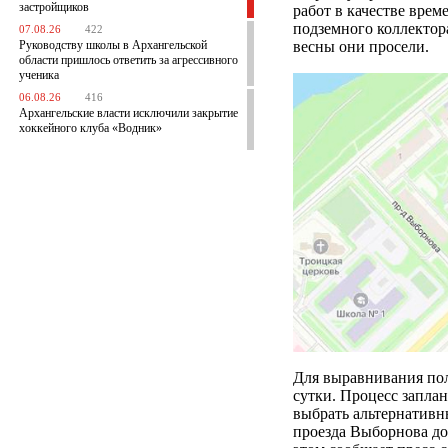
застройщиков
работ в качестве врем
подземного коллекто
07.08.26
422
Руководству школы в Архангельской
весны они просели.
области пришлось ответить за агрессивного
ученика
06.08.26
416
Архангельские власти исключили закрытие
хоккейного клуба «Водник»
Для выравнивания по
сутки. Процесс заплан
выбрать альтернативны
проезда Выборнова до