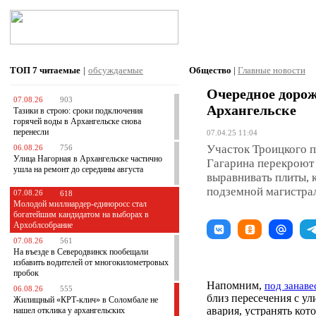
ТОП 7
читаемые
|
обсуждаемые
Общество
|
Главные новости
Очередное доро
07.08.26
903
Архангельске
Тазики в строю: сроки подключения
горячей воды в Архангельске снова
перенесли
07.04.25 11:04
Участок Троицкого п
06.08.26
756
Улица Нагорная в Архангельске частично
Гагарина перекроют с
ушла на ремонт до середины августа
выравнивать плиты, 
подземной магистра
07.08.26
618
Молодой миллиардер-единоросс стал
богатейшим кандидатом на выборах в
Архоблсобрание
07.08.26
561
На въезде в Северодвинск пообещали
избавить водителей от многокилометровых
пробок
Напомним,
под занаве
06.08.26
555
близ пересечения с у
Жилищный «КРТ-клич» в Соломбале не
авария, устранять ко
нашел отклика у архангельских