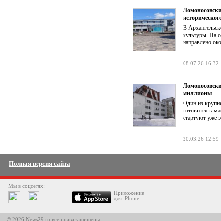
Ломоносовски
историческог
В Архангельск
культуры. На о
направлено ок
08.07.26 16:32
Ломоносовски
миллионы
Один из крупн
готовится к м
стартуют уже 
20.03.26 12:59
Полная версия сайта
Мы в соцсетях:
Приложение
для iPhone
© 2026 News29.ru все права защищены