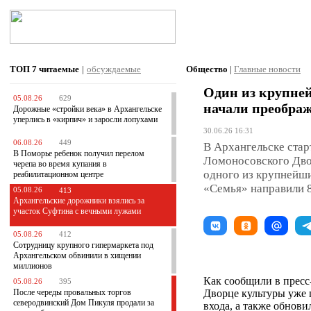
ТОП 7
читаемые
|
обсуждаемые
Общество
|
Главные новости
Один из крупне
05.08.26
629
начали преобра
Дорожные «стройки века» в Архангельске
уперлись в «кирпич» и заросли лопухами
30.06.26 16:31
06.08.26
449
В Архангельске стар
В Поморье ребенок получил перелом
Ломоносовского Дво
черепа во время купания в
одного из крупнейши
реабилитационном центре
«Семья» направили 
05.08.26
413
Архангельские дорожники взялись за
участок Суфтина с вечными лужами
05.08.26
412
Сотрудницу крупного гипермаркета под
Архангельском обвинили в хищении
миллионов
Как сообщили в пресс
05.08.26
395
После череды провальных торгов
Дворце культуры уже 
северодвинский Дом Пикуля продали за
входа, а также обнов