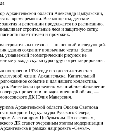
да.
ор Архангельской области Александр Цыбульский,
ся на время ремонта. Все концерты, детские
е занятия и репетиции продолжатся по расписанию.
анавливает строительные леса и защитную сетку,
опасность посетителей и прохожих.
два строительных сезона — нынешний и следующий.
ик здания сохранит привычные черты: фасад
м, узнаваемый геометрический рисунок не
женные у входа скульптуры будут отреставрированы.
 построен в 1978 году и за десятилетия стал
 культурной жизни Архангельска. Капитальный
долгожданное событие и для нашего коллектива,
круга. Ранее было проведено масштабное обновление
ла очередь привести в порядок внешний облик, —
омоносовского ДК Юлия Макаревич.
уризма Архангельской области Оксана Светлова
ты проходят в Год культуры Русского Севера,
ором Александром Цыбульским. По ее словам,
вского ДК станет очередным этапом модернизации
Архангельска в рамках нацпроекта «Семья».