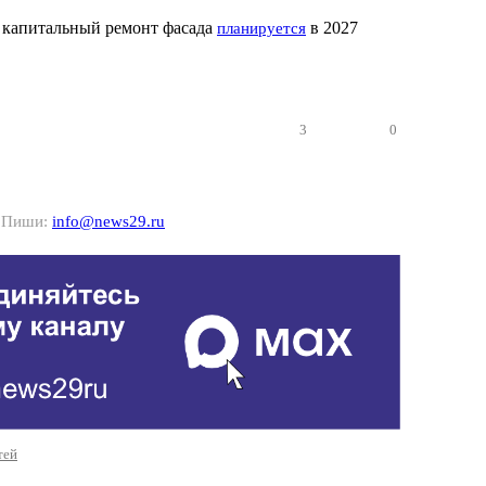
 капитальный ремонт фасада
в 2027
планируется
3
0
? Пиши:
info@news29.ru
тей