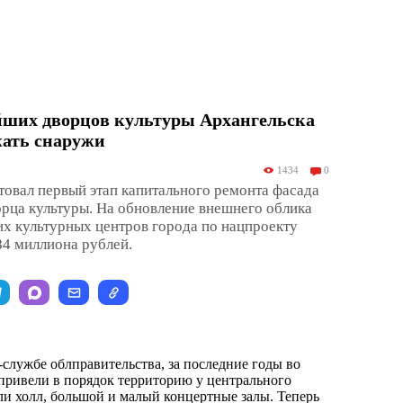
йших дворцов культуры Архангельска
жать снаружи
1434
0
товал первый этап капитального ремонта фасада
рца культуры. На обновление внешнего облика
х культурных центров города по нацпроекту
84 миллиона рублей.
-службе облправительства, за последние годы во
привели в порядок территорию у центрального
или холл, большой и малый концертные залы. Теперь