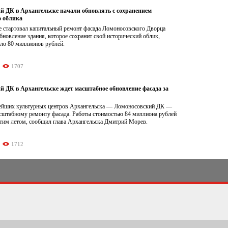
й ДК в Архангельске начали обновлять с сохранением
о облика
е стартовал капитальный ремонт фасада Ломоносовского Дворца
бновление здания, которое сохранит свой исторический облик,
оло 80 миллионов рублей.
1707
й ДК в Архангельске ждет масштабное обновление фасада за
ейших культурных центров Архангельска — Ломоносовский ДК —
асштабному ремонту фасада. Работы стоимостью 84 миллиона рублей
этим летом, сообщил глава Архангельска Дмитрий Морев.
1712