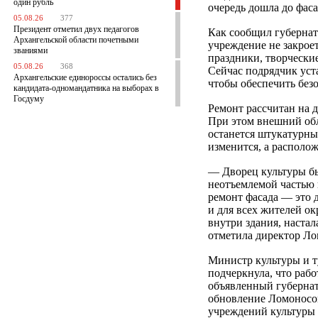
один рубль
очередь дошла до фаса
05.08.26
377
Президент отметил двух педагогов
Как сообщил губернат
Архангельской области почетными
учреждение не закроет
званиями
праздники, творчески
05.08.26
368
Сейчас подрядчик уст
Архангельские единороссы остались без
чтобы обеспечить без
кандидата-одномандатника на выборах в
Госдуму
Ремонт рассчитан на 
При этом внешний обл
останется штукатурны
изменится, а располо
— Дворец культуры был
неотъемлемой частью
ремонт фасада — это 
и для всех жителей о
внутри здания, наста
отметила директор Л
Министр культуры и т
подчеркнула, что рабо
объявленный губернат
обновление Ломоносо
учреждений культуры 