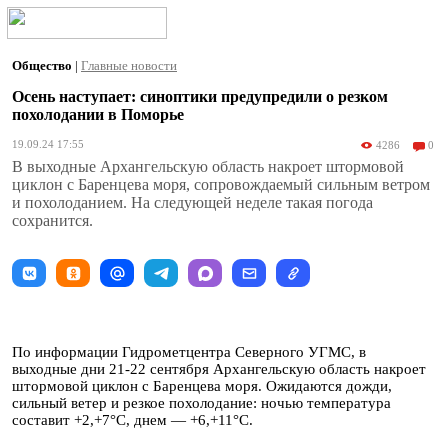
Общество
|
Главные новости
Осень наступает: синоптики предупредили о резком
похолодании в Поморье
19.09.24 17:55
4286
0
В выходные Архангельскую область накроет штормовой
циклон с Баренцева моря, сопровождаемый сильным ветром
и похолоданием. На следующей неделе такая погода
сохранится.
По информации Гидрометцентра Северного УГМС, в
выходные дни 21-22 сентября Архангельскую область накроет
штормовой циклон с Баренцева моря. Ожидаются дожди,
сильный ветер и резкое похолодание: ночью температура
составит +2,+7°С, днем — +6,+11°С.