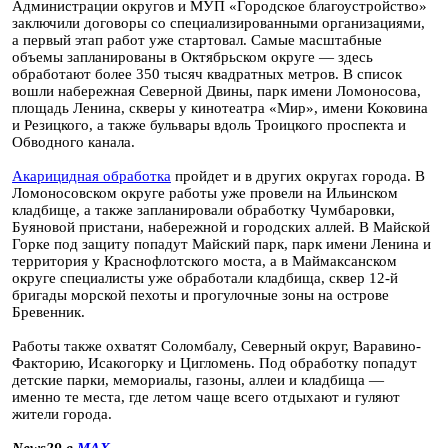
Администрации округов и МУП «Городское благоустройство»
заключили договоры со специализированными организациями,
а первый этап работ уже стартовал. Самые масштабные
объемы запланированы в Октябрьском округе — здесь
обработают более 350 тысяч квадратных метров. В список
вошли набережная Северной Двины, парк имени Ломоносова,
площадь Ленина, скверы у кинотеатра «Мир», имени Коковина
и Резицкого, а также бульвары вдоль Троицкого проспекта и
Обводного канала.
Акарицидная обработка
пройдет и в других округах города. В
Ломоносовском округе работы уже провели на Ильинском
кладбище, а также запланировали обработку Чумбаровки,
Буяновой пристани, набережной и городских аллей. В Майской
Горке под защиту попадут Майский парк, парк имени Ленина и
территория у Краснофлотского моста, а в Маймаксанском
округе специалисты уже обработали кладбища, сквер 12-й
бригады морской пехоты и прогулочные зоны на острове
Бревенник.
Работы также охватят Соломбалу, Северный округ, Варавино-
Факторию, Исакогорку и Цигломень. Под обработку попадут
детские парки, мемориалы, газоны, аллеи и кладбища —
именно те места, где летом чаще всего отдыхают и гуляют
жители города.