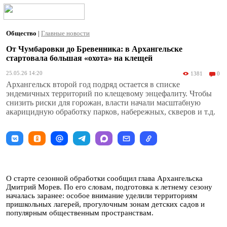
Общество
|
Главные новости
От Чумбаровки до Бревенника: в Архангельске
стартовала большая «охота» на клещей
25.05.26 14:20
1381
0
Архангельск второй год подряд остается в списке
эндемичных территорий по клещевому энцефалиту. Чтобы
снизить риски для горожан, власти начали масштабную
акарицидную обработку парков, набережных, скверов и т.д.
О старте сезонной обработки сообщил глава Архангельска
Дмитрий Морев. По его словам, подготовка к летнему сезону
началась заранее: особое внимание уделили территориям
пришкольных лагерей, прогулочным зонам детских садов и
популярным общественным пространствам.