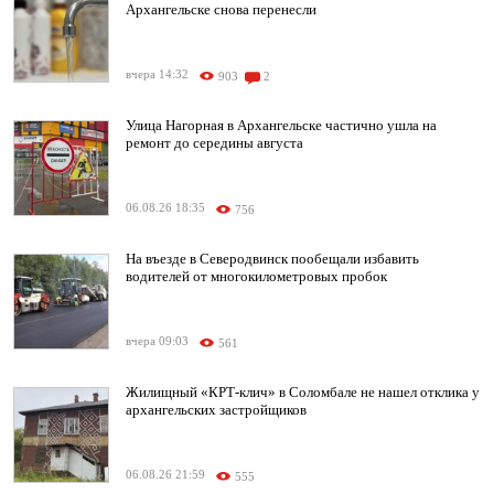
Архангельске снова перенесли
вчера 14:32
903
2
Улица Нагорная в Архангельске частично ушла на
ремонт до середины августа
06.08.26 18:35
756
На въезде в Северодвинск пообещали избавить
водителей от многокилометровых пробок
вчера 09:03
561
Жилищный «КРТ-клич» в Соломбале не нашел отклика у
архангельских застройщиков
06.08.26 21:59
555