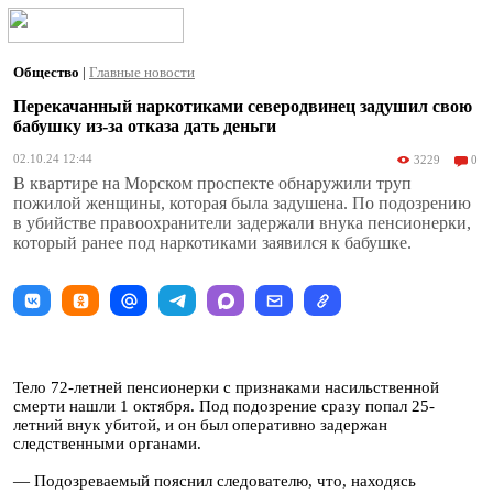
Общество
|
Главные новости
Перекачанный наркотиками северодвинец задушил свою
бабушку из-за отказа дать деньги
02.10.24 12:44
3229
0
В квартире на Морском проспекте обнаружили труп
пожилой женщины, которая была задушена. По подозрению
в убийстве правоохранители задержали внука пенсионерки,
который ранее под наркотиками заявился к бабушке.
Тело 72-летней пенсионерки с признаками насильственной
смерти нашли 1 октября. Под подозрение сразу попал 25-
летний внук убитой, и он был оперативно задержан
следственными органами.
— Подозреваемый пояснил следователю, что, находясь