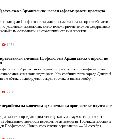
рофсоюзов в Архангельске начали асфальтировать проезжую
е на площади Профсоюзов началось асфальтирование проезжей части.
я по усиленной технологии, аналогичной применяемой на федеральных
ехслойным основанием и несколькими слоями геосетки.
1981
перекопанной площади Профсоюзов в Архангельске откроют не
ря
рофсоюзов в Архангельске дорожные работы вышли на финишную
возного движения пока ждать рано. Как сообщил глава города Дмитрий
е по объекту планируется открыть только в начале ноября.
2258
 неудобства на ключевом архангельском проспекте затянутся еще
ь, архангелогородцам придется еще как минимум месяц стоять в
сти официально продлили перекрытие движения на Троицком проспекте
ади Профсоюзов. Новый срок снятия ограничений — 31 октября.