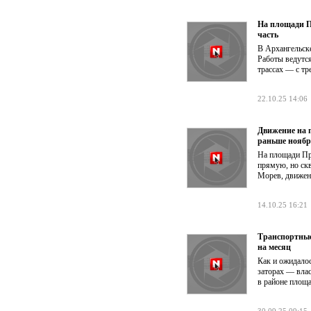
На площади П
часть
В Архангельск
Работы ведутс
трассах — с тр
22.10.25 14:06
Движение на 
раньше нояб
На площади П
прямую, но ск
Морев, движени
14.10.25 16:21
Транспортные
на месяц
Как и ожидалос
заторах — вла
в районе площ