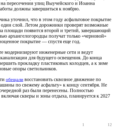
к на пересечении улиц Выучейского и Иоанна
работы должны завершиться к ноябрю.
чика уточнил, что в этом году асфальтовое покрытие
 один слой. Летом дорожники проверят возможные
 на площади появится второй и третий, завершающий
сенью архангелогородцы получат только «черновой»
лноценное покрытие — спустя еще год.
те модернизируют инженерные сети и ведут
 канализации для будущего освещения. До конца
вершить прокладку пластиковых колодцев, а к зиме
новые опоры светильников.
сти
восстановить сквозное движение по
обещали
ашины по свежему асфальту» к концу сентября. Не
очередной раз были перенесены. Полностью
 включая скверы и зоны отдыха, планируется к 2027
1
12