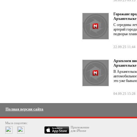
30.09.25 09:15
Горожане про
Архангельске
С середины лет
артерий город
подворья плани
22.09.25 11:44
Археологи вн
Архангельске
В Архангельск
автомобильное 
это уже бывало
04.09.25 15:28
Полная версия сайта
Мы в соцсетях:
Приложение
для iPhone