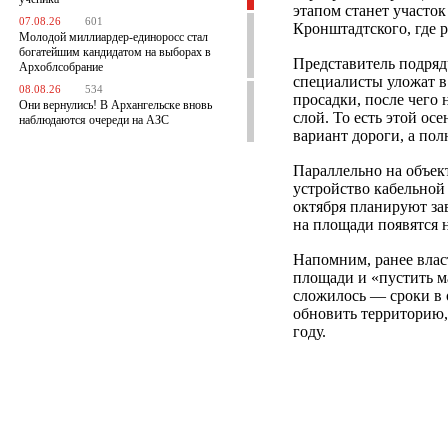
этапом станет участо
07.08.26
601
Кронштадтского, где 
Молодой миллиардер-единоросс стал
богатейшим кандидатом на выборах в
Представитель подряд
Архоблсобрание
специалисты уложат в
08.08.26
534
просадки, после чего
Они вернулись! В Архангельске вновь
слой. То есть этой о
наблюдаются очереди на АЗС
вариант дороги, а по
Параллельно на объек
устройство кабельной
октября планируют за
на площади появятся 
Напомним, ранее вла
площади и «пустить м
сложилось — сроки в 
обновить территорию,
году.