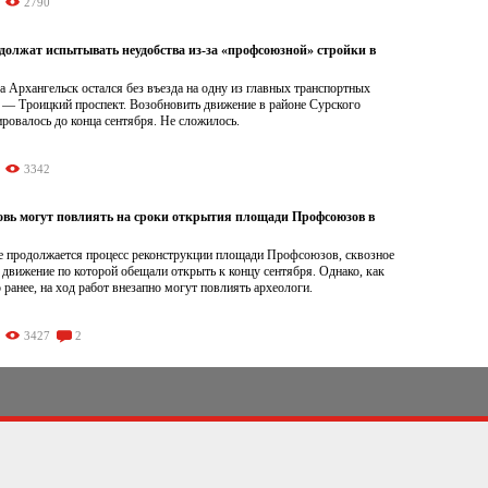
2790
должат испытывать неудобства из-за «профсоюзной» стройки в
а Архангельск остался без въезда на одну из главных транспортных
а — Троицкий проспект. Возобновить движение в районе Сурского
ровалось до конца сентября. Не сложилось.
3342
овь могут повлиять на сроки открытия площади Профсоюзов в
е продолжается процесс реконструкции площади Профсоюзов, сквозное
движение по которой обещали открыть к концу сентября. Однако, как
 ранее, на ход работ внезапно могут повлиять археологи.
3427
2