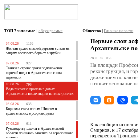
ТОП 7
читаемые
|
обсуждаемые
Общество
|
Главные новости
Первые слои ас
07.08.26
1106
Архангельске по
Жители архангельской деревни встали на
защиту соснового бора от вырубки
28.09.25 10:20
07.08.26
927
На площади Профсою
Тазики в строю: сроки подключения
реконструкция, и го
горячей воды в Архангельске снова
движением по ключе
перенесли
готовит основание п
08.08.26
796
Вода внезапно пропала в домах
Архангельска после аварии на электросетях
08.08.26
635
Коряжма стала новым Шиесом в
архангельских мусорных делах
07.08.26
611
Как сообщил исполни
Руководству школы в Архангельской
Смирнов, к 17 октябр
области пришлось ответить за агрессивного
перекресток Троицко
ученика