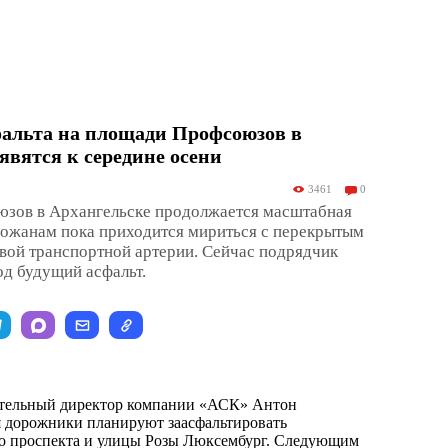
фальта на площади Профсоюзов в
явятся к середине осени
3461
0
зов в Архангельске продолжается масштабная
рожанам пока приходится мириться с перекрытым
вой транспортной артерии. Сейчас подрядчик
од будущий асфальт.
тельный директор компании «АСК» Антон
я дорожники планируют заасфальтировать
го проспекта и улицы Розы Люксембург. Следующим