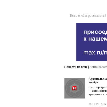
Есть о чём рассказать
Новости по теме
|
Лента новос
Архангельска
ноября
Срок перекрыт
— автомобили 
временным сх
06.11.25 13:49