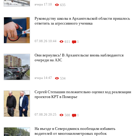
вчера 17:10
635
Руководству школы в Архангельской области пришлось
ответить за агрессивного ученика
07.08.26 10:44
611
1
Они вернулись! В Архангельске вновь наблюдаются
очереди на АЗС
вчера 14:47
534
Сергей Степашин положительно оценил ход реализации
проектов КРТ в Поморье
07.08.26 20:25
500
1
На въезде в Северодвинск пообещали избавить
водителей от многокилометровых пробок