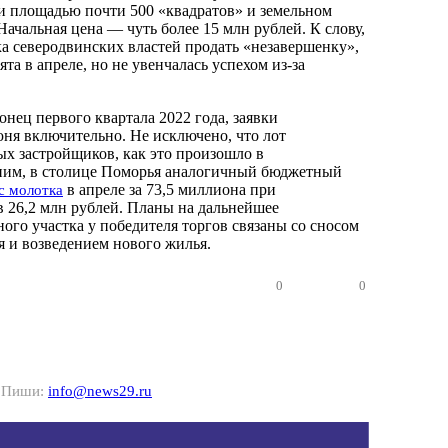
и площадью почти 500 «квадратов» и земельном
 Начальная цена — чуть более 15 млн рублей. К слову,
ка северодвинских властей продать «незавершенку»,
та в апреле, но не увенчалась успехом из-за
нец первого квартала 2022 года, заявки
ня включительно. Не исключено, что лот
х застройщиков, как это произошло в
ним, в столице Поморья аналогичный бюджетный
в апреле за 73,5 миллиона при
с молотка
в 26,2 млн рублей. Планы на дальнейшее
ого участка у победителя торгов связаны со сносом
я и возведением нового жилья.
0
0
? Пиши:
info@news29.ru