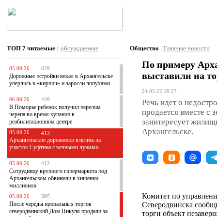
ТОП 7
читаемые
|
обсуждаемые
Общество
|
Главные новости
По примеру Арх
05.08.26
629
выставили на то
Дорожные «стройки века» в Архангельске
уперлись в «кирпич» и заросли лопухами
24.05.22 18:27
06.08.26
449
Речь идет о недостр
В Поморье ребенок получил перелом
продается вместе с 
черепа во время купания в
заинтересует жилищн
реабилитационном центре
Архангельске.
05.08.26
413
Архангельские дорожники взялись за
участок Суфтина с вечными лужами
05.08.26
412
Сотрудницу крупного гипермаркета под
Архангельском обвинили в хищении
миллионов
Комитет по управлен
05.08.26
395
После череды провальных торгов
Северодвинска сообщи
северодвинский Дом Пикуля продали за
торги объект незавер