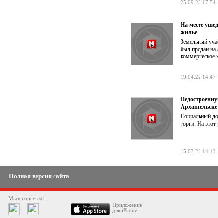
25.09.23 17:54
На месте ушед
жилье
Земельный уча
был продан на 
коммерческое ж
19.04.22 14:47
Недостроенну
Архангельске
Социальный до
торги. На этот
15.03.22 14:13
Полная версия сайта
Мы в соцсетях:
Приложение
для iPhone