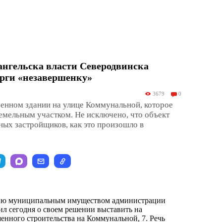
ангельска власти Северодвинска
рги «незавершенку»
3679
0
оенном здании на улице Коммунальной, которое
земельным участком. Не исключено, что объект
ых застройщиков, как это произошло в
ию муниципальным имуществом администрации
л сегодня о своем решении выставить на
шенного строительства на Коммунальной, 7. Речь