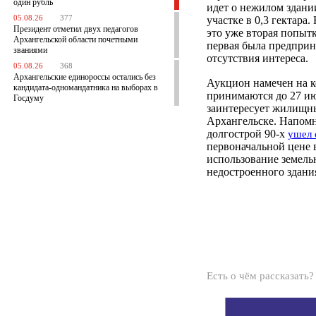
один рубль
идет о нежилом здани
05.08.26
377
участке в 0,3 гектара.
Президент отметил двух педагогов
это уже вторая попыт
Архангельской области почетными
первая была предприня
званиями
отсутствия интереса.
05.08.26
368
Архангельские единороссы остались без
Аукцион намечен на ко
кандидата-одномандатника на выборах в
принимаются до 27 ию
Госдуму
заинтересует жилищны
Архангельске. Напом
долгострой 90-х
ушел 
первоначальной цене 
использование земельн
недостроенного здани
Есть о чём рассказать