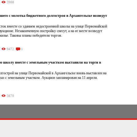
3988
шего с молотка бюджетного долгостроя в Архангельске возведут
сток вместе со зданием недостроенной школы на улице Первомайской
аукционе. Незаконченную постройку снесут, а на ее месте возведут
илье. Таковы планы победителя торгов.
9472
1
ю школу вместе с земельным участком выставили на торги в
лгострой на улице Первомайской в Архангельске вновь выставлен на
 раз с земельным участком. Аукцион запланирован на 11 апреля.
5670