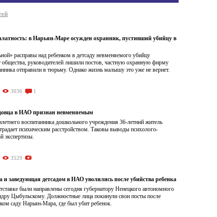
тей
алатность: в Нарьян-Маре осужден охранник, пустивший убийцу в
ьной» расправы над ребенком в детсаду невменяемого убийцу
т общества, руководителей лишили постов, частную охранную фирму
анника отправили в тюрьму. Однако жизнь малышу это уже не вернет.
3036
1
довца в НАО признан невменяемым
летнего воспитанника дошкольного учреждения 36-летний житель
традает психическим расстройством. Таковы выводы психолого-
й экспертизы.
3529
а и заведующая детсадом в НАО уволились после убийства ребенка
тставке были направлены сегодня губернатору Ненецкого автономного
ндру Цыбульскому. Должностные лица покинули свои посты после
ском саду Нарьян-Мара, где был убит ребенок.