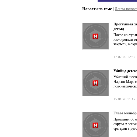
Новости по теме
|
Лента новос
Преступная х
детсад
После «ритуал
изолировали о
закрыли, а охр
17.07.20 12:52
Убийца детса
Убивший шести
Нарьян-Мара с
психиатрическо
15.01.20 11:17
Глава минобр
Прошения об о
округа Алекса
трагедии в дет