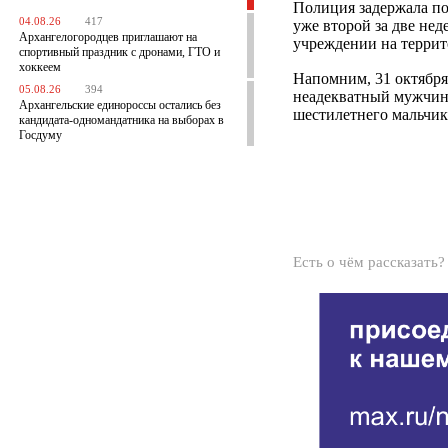
Полиция задержала по
04.08.26
417
уже второй за две не
Архангелогородцев приглашают на
учреждении на террит
спортивный праздник с дронами, ГТО и
хоккеем
Напомним, 31 октября
05.08.26
394
неадекватный мужчина
Архангельские единороссы остались без
шестилетнего мальчик
кандидата-одномандатника на выборах в
Госдуму
Есть о чём рассказать