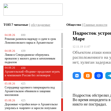
ТОП 7
читаемые
|
обсуждаемые
Общество
|
Главные новости
Подросток устро
04.08.26
690
Маре
Ревизия развеяла надежду о сдаче в срок
Ломоносовского парка в Архангельске
12.11.19 11:07
04.08.26
439
Объектом атаки юно
Ливни в Северодвинске обернулись
расположенного на 
провалом у жилого дома и затопленным
нет, хулиган задержа
подвалом
04.08.26
430
Архангельский «Водник» продолжит играть
в чемпионате России без легионеров
05.08.26
425
Сотрудницу крупного гипермаркета под
Архангельском обвинили в хищении
миллионов
Подросток обстрелял 
Во время инцидента в
05.08.26
425
никто не пострадал.
Дорожные «стройки века» в Архангельске
уперлись в «кирпич» и заросли лопухами