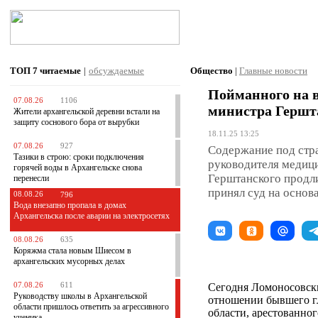
ТОП 7
читаемые
|
обсуждаемые
Общество
|
Главные новости
Пойманного на в
07.08.26
1106
министра Гершта
Жители архангельской деревни встали на
защиту соснового бора от вырубки
18.11.25 13:25
07.08.26
927
Содержание под стра
Тазики в строю: сроки подключения
руководителя медиц
горячей воды в Архангельске снова
Герштанского продли
перенесли
принял суд на основ
08.08.26
796
Вода внезапно пропала в домах
Архангельска после аварии на электросетях
08.08.26
635
Коряжма стала новым Шиесом в
архангельских мусорных делах
07.08.26
611
Сегодня Ломоносовски
Руководству школы в Архангельской
отношении бывшего г
области пришлось ответить за агрессивного
области, арестованног
ученика