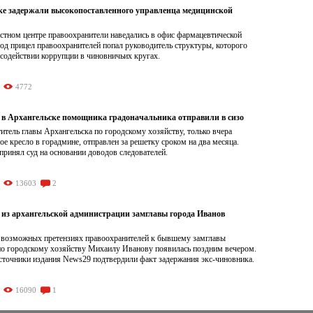
ке задержали высокопоставленного управленца медицинской
стном центре правоохранители наведались в офис фармацевтической
од прицел правоохранителей попал руководитель структуры, которого
содействии коррупции в чиновничьих кругах.
4772
 в Архангельске помощника градоначальника отправили в сизо
тель главы Архангельска по городскому хозяйству, только вчера
е кресло в горадмине, отправлен за решетку сроком на два месяца.
принял суд на основании доводов следователей.
13603
2
из архангельской администрации замглавы города Иванов
возможных претензиях правоохранителей к бывшему замглавы
по городскому хозяйству Михаилу Иванову появилась поздним вечером.
сточники издания News29 подтвердили факт задержания экс-чиновника.
16090
1