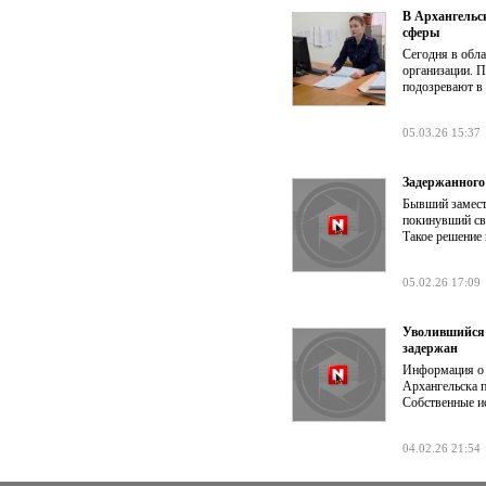
В Архангельс
сферы
Сегодня в обла
организации. П
подозревают в 
05.03.26 15:37
Задержанного
Бывший замести
покинувший сво
Такое решение 
05.02.26 17:09
Уволившийся 
задержан
Информация о 
Архангельска 
Cобственные и
04.02.26 21:54