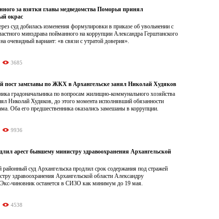
анного за взятки главы медведомства Поморья принял
ый окрас
рез суд добилась изменения формулировки в приказе об увольнении с
бластного минздрава пойманного на коррупции Александра Герштанского
 на очевидный вариант: «в связи с утратой доверия».
3685
 пост замглавы по ЖКХ в Архангельске занял Николай Худяков
ика градоначальника по вопросам жилищно-коммунального хозяйства
нял Николай Худяков, до этого момента исполнявший обязанности
ма. Оба его предшественника оказались замешаны в коррупции.
9936
одлил арест бывшему министру здравоохранения Архангельской
 районный суд Архангельска продлил срок содержания под стражей
тру здравоохранения Архангельской области Александру
 Экс-чиновник останется в СИЗО как минимум до 19 мая.
4538