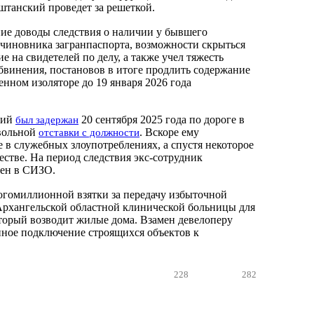
штанский проведет за решеткой.
ие доводы следствия о наличии у бывшего
чиновника загранпаспорта, возможности скрыться
ие на свидетелей по делу, а также учел тяжесть
бвинения, постановов в итоге продлить содержание
енном изоляторе до 19 января 2026 года
кий
20 сентября 2025 года по дороге в
был задержан
овольной
. Вскоре ему
отставки с должности
 в служебных злоупотреблениях, а спустя некоторое
естве. На период следствия экс-сотрудник
ен в СИЗО.
ногомиллионной взятки за передачу избыточной
Архангельской областной клинической больницы для
торый возводит жилые дома. Взамен девелоперу
ное подключение строящихся объектов к
228
282