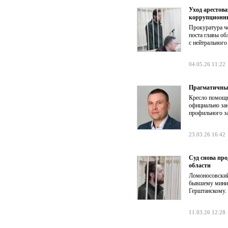
Уход арестов
коррупционн
Прокуратура че
поста главы о
с нейтрального
04.05.26 11:22
Прагматичный
Кресло помощн
официально за
профильного за
23.03.26 16:42
Суд снова пр
области
Ломоносовский
бывшему минис
Герштанскому.
11.03.26 12:28