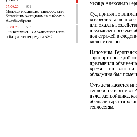
месяца Александр Гер
07.08.26
601
Молодой миллиардер-единоросс стал
Суд принял во вниман
богатейшим кандидатом на выборах в
высокопоставленного 
Архоблсобрание
или оказать воздейств
08.08.26
534
предъявленного ему о
Они вернулись! В Архангельске вновь
под стражей в следств
наблюдаются очереди на АЗС
включительно.
Напомним, Герштанс
аэропорт после добр
предъявили обвинение
время — во взяточнич
обладмина был помещ
Суть дела касается м
тепловой энергии от 
нужд застройщика, ко
обещали гарантирован
теплосетям.