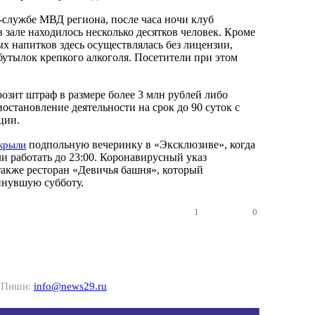
-службе МВД региона, после часа ночи клуб
в зале находилось несколько десятков человек. Кроме
х напитков здесь осуществлялась без лицензии,
бутылок крепкого алкоголя. Посетители при этом
озит штраф в размере более 3 млн рублей либо
остановление деятельности на срок до 90 суток с
ции.
подпольную вечеринку в «Эксклюзиве», когда
крыли
и работать до 23:00. Коронавирусный указ
акже ресторан «Девичья башня», который
нувшую субботу.
1
0
? Пиши:
info@news29.ru