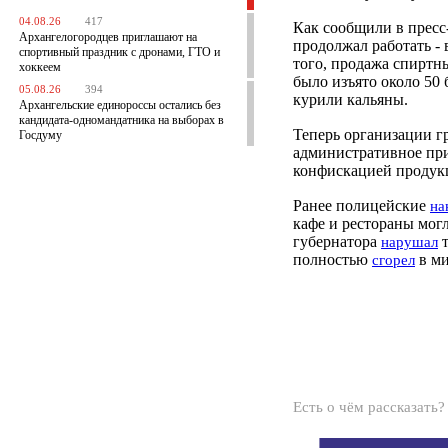
04.08.26
417
Как сообщили в пресс
Архангелогородцев приглашают на
продолжал работать - 
спортивный праздник с дронами, ГТО и
того, продажа спиртны
хоккеем
было изъято около 50 
05.08.26
394
курили кальяны.
Архангельские единороссы остались без
кандидата-одномандатника на выборах в
Теперь организации гр
Госдуму
административное при
конфискацией продук
Ранее полицейские
на
кафе и рестораны могл
губернатора
т
нарушал
полностью
в ми
сгорел
Есть о чём рассказать