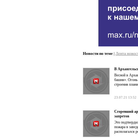
Новости по теме
|
Лента новос
В Архангельс
Весной в Арха
башня». Огонь 
строения плани
23.07.21 13:52
Сгоревший ар
запретов
Это подтверди
пожара в завед
располагался р