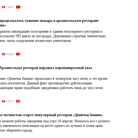
5447
1
в продолжалось тушение пожара в архангельском ресторане
шня»
ршили ликвидацию возгорания в здании популярного ресторана в
езультате ЧП никто не пострадал. Деревянное строение значительно
нем, часть сооружения полностью уничтожена.
4426
Архангельске ресторан нарушал коронавирусный указ
ане «Девичья башня» произошел в четвертом часу ночи, в это время
ились посетители. Данный факт противоречит действующим
 дающим право подобным заведениям работать лишь до часу ночи.
7071
ке полностью сгорел популярный ресторан «Девичья башня»
 момент работы заведения под утро 10 апреля. Началось все с резкого
 а закончилось пепелищем на месте одного из лучших в плане цена-
тов общепита города.