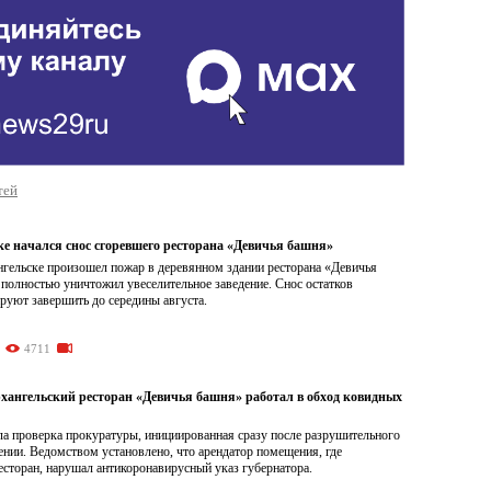
тей
ке начался снос сгоревшего ресторана «Девичья башня»
нгельске произошел пожар в деревянном здании ресторана «Девичья
полностью уничтожил увеселительное заведение. Снос остатков
руют завершить до середины августа.
4711
хангельский ресторан «Девичья башня» работал в обход ковидных
ла проверка прокуратуры, инициированная сразу после разрушительного
ении. Ведомством установлено, что арендатор помещения, где
есторан, нарушал антикоронавирусный указ губернатора.