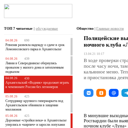
ТОП 7
читаемые
|
обсуждаемые
Общество
|
Главные новости
Полицейские вы
04.08.26
690
ночного клуба «
Ревизия развеяла надежду о сдаче в срок
Ломоносовского парка в Архангельске
13.04.21 10:17
04.08.26
439
В ходе проверки стр
Ливни в Северодвинске обернулись
после часу ночи, там
провалом у жилого дома и затопленным
кальянное меню. Те
подвалом
и приостановка деят
04.08.26
430
Архангельский «Водник» продолжит играть
в чемпионате России без легионеров
05.08.26
425
Сотрудницу крупного гипермаркета под
Архангельском обвинили в хищении
миллионов
В минувшие выходны
05.08.26
425
Дорожные «стройки века» в Архангельске
Росгвардии были выяв
уперлись в «кирпич» и заросли лопухами
ночном клубе «Луна» 