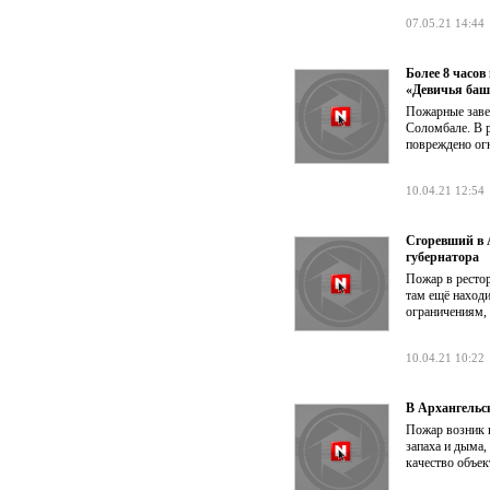
07.05.21 14:44
Более 8 часо
«Девичья ба
Пожарные заве
Соломбале. В р
повреждено ог
10.04.21 12:54
Сгоревший в 
губернатора
Пожар в рестор
там ещё наход
ограничениям,
10.04.21 10:22
В Архангельс
Пожар возник в
запаха и дыма,
качество объек