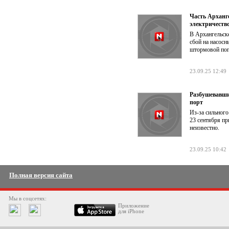
Часть Арханге
электричеств
В Архангельске
сбой на насосн
штормовой по
23.09.25 12:49
Разбушевавши
порт
Из-за сильного
23 сентября пр
неизвестно.
23.09.25 10:42
Полная версия сайта
Мы в соцсетях:
Приложение
для iPhone