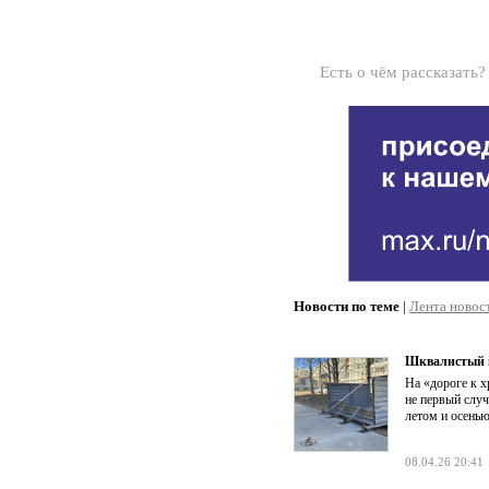
Есть о чём рассказать
Новости по теме
|
Лента новос
Шквалистый в
На «дороге к х
не первый случ
летом и осенью
08.04.26 20:41