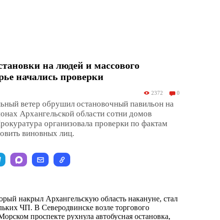
становки на людей и массового
рье начались проверки
2372
0
льный ветер обрушил остановочный павильон на
йонах Архангельской области сотни домов
 Прокуратура организовала проверки по фактам
овить виновных лиц.
орый накрыл Архангельскую область накануне, стал
льких ЧП. В Северодвинске возле торгового
Морском проспекте рухнула автобусная остановка,