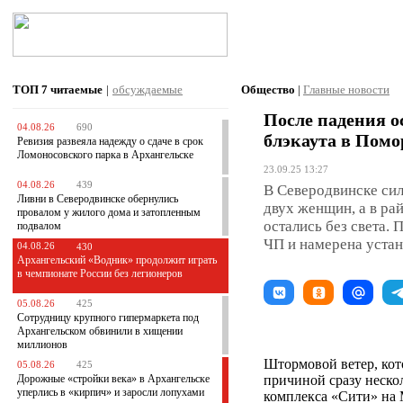
ТОП 7
читаемые
|
обсуждаемые
Общество
|
Главные новости
После падения о
04.08.26
690
блэкаута в Помо
Ревизия развеяла надежду о сдаче в срок
Ломоносовского парка в Архангельске
23.09.25 13:27
04.08.26
439
В Северодвинске си
Ливни в Северодвинске обернулись
двух женщин, а в ра
провалом у жилого дома и затопленным
остались без света.
подвалом
ЧП и намерена устан
04.08.26
430
Архангельский «Водник» продолжит играть
в чемпионате России без легионеров
05.08.26
425
Сотрудницу крупного гипермаркета под
Архангельском обвинили в хищении
миллионов
Штормовой ветер, кот
05.08.26
425
Дорожные «стройки века» в Архангельске
причиной сразу неско
уперлись в «кирпич» и заросли лопухами
комплекса «Сити» на 