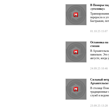
В Поморье па
«уголовку»
Травмирование
переросло в уг
Бастрыкин, пот
01.10.25 15:07
Остановка на
стихии
В Архангельск
павильон. Это 
августе, когда
24.09.25 10:46
Сильный ветр
Архангельске
В столице Пом
традиционные 
служб и ведомс
23.09.25 13:28