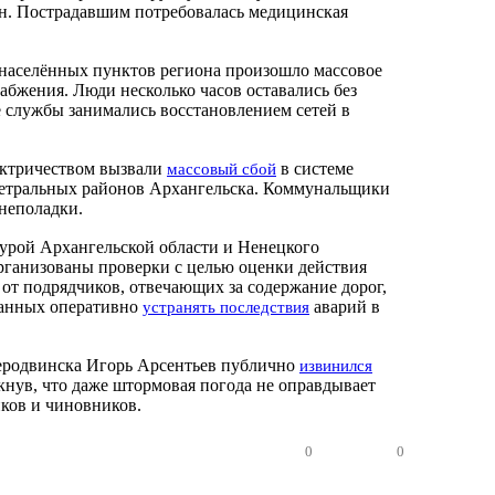
н. Пострадавшим потребовалась медицинская
населённых пунктов региона произошло массовое
абжения. Люди несколько часов оставались без
е службы занимались восстановлением сетей в
ектричеством вызвали
в системе
массовый сбой
цетральных районов Архангельска. Коммунальщики
 неполадки.
турой Архангельской области и Ненецкого
рганизованы проверки с целью оценки действия
от подрядчиков, отвечающих за содержание дорог,
занных оперативно
аварий в
устранять последствия
еродвинска Игорь Арсентьев публично
извинился
кнув, что даже штормовая погода не оправдывает
ков и чиновников.
0
0