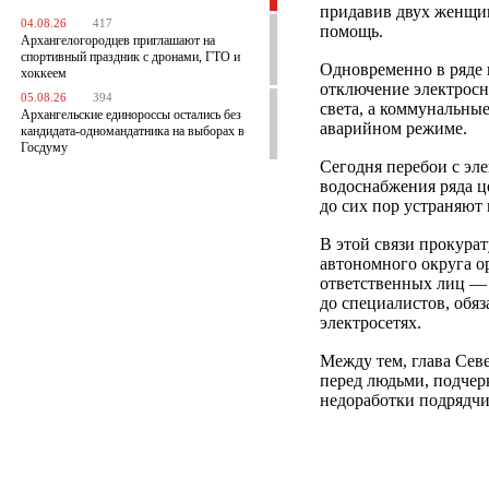
придавив двух женщи
04.08.26
417
помощь.
Архангелогородцев приглашают на
спортивный праздник с дронами, ГТО и
Одновременно в ряде 
хоккеем
отключение электросн
05.08.26
394
света, а коммунальны
Архангельские единороссы остались без
аварийном режиме.
кандидата-одномандатника на выборах в
Госдуму
Сегодня перебои с эл
водоснабжения ряда 
до сих пор устраняют
В этой связи прокура
автономного округа о
ответственных лиц — 
до специалистов, обя
электросетях.
Между тем, глава Сев
перед людьми, подчер
недоработки подрядчи