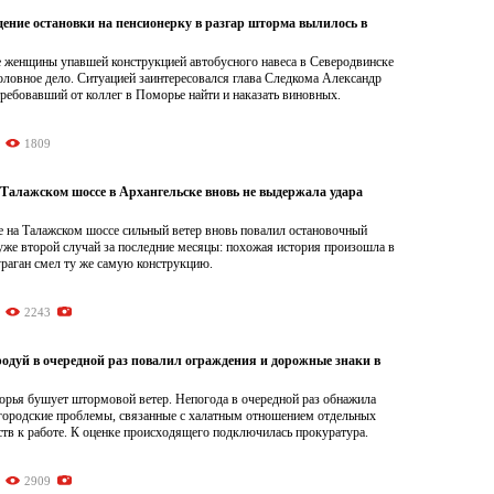
дение остановки на пенсионерку в разгар шторма вылилось в
 женщины упавшей конструкцией автобусного навеса в Северодвинске
оловное дело. Ситуацией заинтересовался глава Следкома Александр
ребовавший от коллег в Поморье найти и наказать виновных.
1809
 Талажском шоссе в Архангельске вновь не выдержала удара
е на Талажском шоссе сильный ветер вновь повалил остановочный
уже второй случай за последние месяцы: похожая история произошла в
 ураган смел ту же самую конструкцию.
2243
одуй в очередной раз повалил ограждения и дорожные знаки в
орья бушует штормовой ветер. Непогода в очередной раз обнажила
городские проблемы, связанные с халатным отношением отдельных
тв к работе. К оценке происходящего подключилась прокуратура.
2909