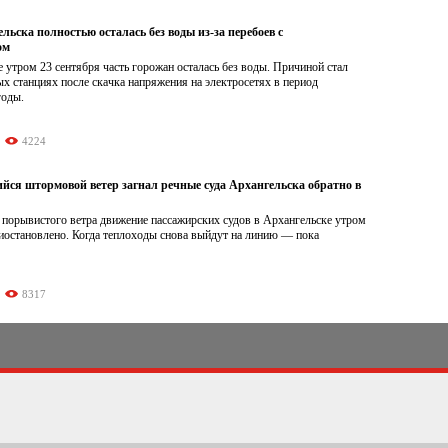
льска полностью осталась без воды из-за перебоев с
ом
 утром 23 сентября часть горожан осталась без воды. Причиной стал
ых станциях после скачка напряжения на электросетях в период
годы.
4224
йся штормовой ветер загнал речные суда Архангельска обратно в
 порывистого ветра движение пассажирских судов в Архангельске утром
иостановлено. Когда теплоходы снова выйдут на линию — пока
8317