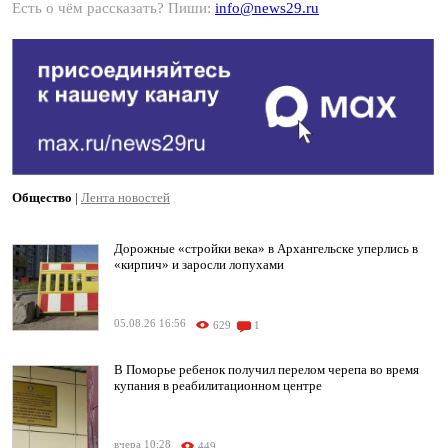
Есть о чём рассказать? Пиши:
info@news29.ru
Общество
|
Лента новостей
Дорожные «стройки века» в Архангельске уперлись в
«кирпич» и заросли лопухами
05.08.26 16:56
629
1
В Поморье ребенок получил перелом черепа во время
купания в реабилитационном центре
вчера 10:28
449