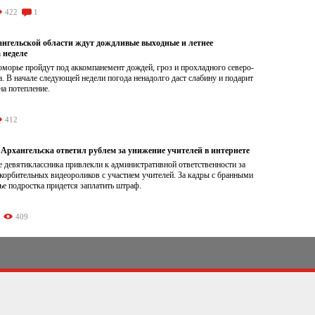
422
1
нгельской области ждут дождливые выходные и летнее
 неделе
морье пройдут под аккомпанемент дождей, гроз и прохладного северо-
а. В начале следующей недели погода ненадолго даст слабину и подарит
а потепление.
412
Архангельска ответил рублем за унижение учителей в интернете
 девятиклассника привлекли к административной ответственности за
корбительных видеороликов с участием учителей. За кадры с бранными
е подростка придется заплатить штраф.
409