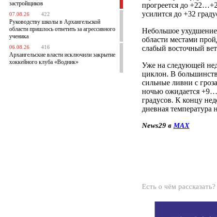
застройщиков
прогреется до +22…+2
усилится до +32 граду
07.08.26
422
Руководству школы в Архангельской
области пришлось ответить за агрессивного
Небольшое ухудшение 
ученика
области местами прой
слабый восточный вет
06.08.26
416
Архангельские власти исключили закрытие
хоккейного клуба «Водник»
Уже на следующей не
циклон. В большинств
сильные ливни с гроза
ночью ожидается +9…
градусов. К концу нед
дневная температура 
News29 в
MAX
Есть о чём рассказать