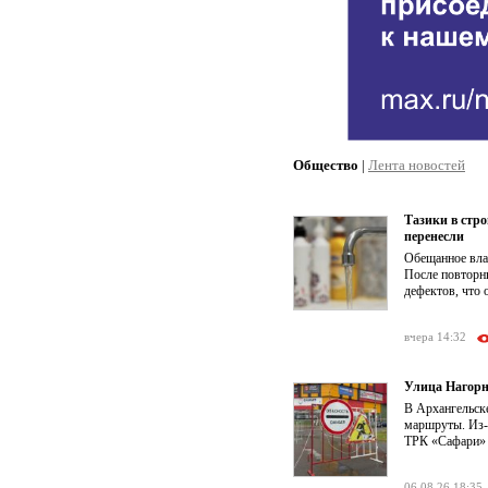
Общество
|
Лента новостей
Тазики в стр
перенесли
Обещанное влас
После повторн
дефектов, что 
вчера 14:32
Улица Нагорн
В Архангельск
маршруты. Из-з
ТРК «Сафари» о
06.08.26 18:35