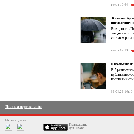
вчера 10:44
Жителей Арха
потепление на
Выходные в По
западного ветр
жителям регион
вчера 09:13
Школьник из 
В Архангельске
публикацию ос
подписями семь
06.08.26 16:19
Полная версия сайта
Мы в соцсетях:
Приложение
для iPhone