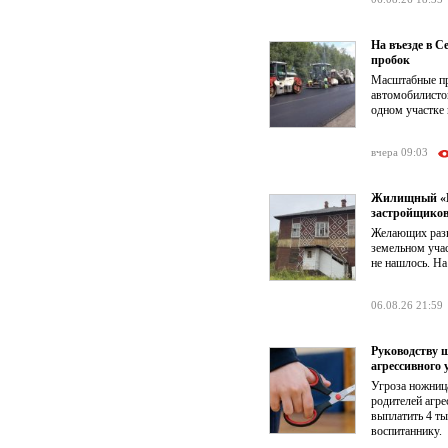
На въезде в 
пробок
Масштабные пр
автомобилистов
одном участке 
вчера 09:03
Жилищный «КР
застройщико
Желающих разв
земельном учас
не нашлось. На
06.08.26 21:59
Руководству 
агрессивного 
Угроза ножниц
родителей агре
выплатить 4 т
воспитаннику.