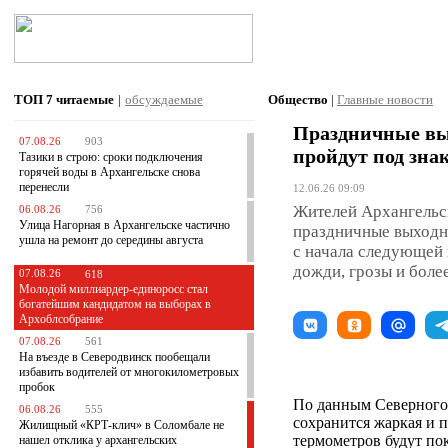
ТОП 7
читаемые
|
обсуждаемые
Общество
|
Главные новости
Праздничные вы
07.08.26
903
пройдут под зн
Тазики в строю: сроки подключения
горячей воды в Архангельске снова
перенесли
12.06.26 09:09
Жителей Архангельс
06.08.26
756
Улица Нагорная в Архангельске частично
праздничные выходны
ушла на ремонт до середины августа
с начала следующей 
дожди, грозы и боле
07.08.26
618
Молодой миллиардер-единоросс стал
богатейшим кандидатом на выборах в
Архоблсобрание
07.08.26
561
На въезде в Северодвинск пообещали
избавить водителей от многокилометровых
пробок
По данным Северного 
06.08.26
555
сохранится жаркая и 
Жилищный «КРТ-клич» в Соломбале не
термометров будут пок
нашел отклика у архангельских