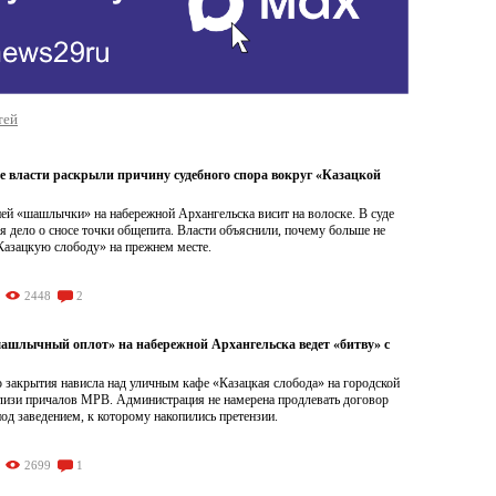
тей
е власти раскрыли причину судебного спора вокруг «Казацкой
ей «шашлычки» на набережной Архангельска висит на волоске. В суде
я дело о сносе точки общепита. Власти объяснили, почему больше не
Казацкую слободу» на прежнем месте.
2448
2
ашлычный оплот» на набережной Архангельска ведет «битву» с
 закрытия нависла над уличным кафе «Казацкая слобода» на городской
лизи причалов МРВ. Администрация не намерена продлевать договор
од заведением, к которому накопились претензии.
2699
1