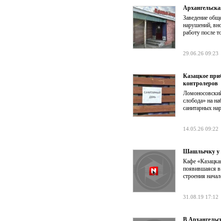
Архангельска
Заведение обще
нарушений, вн
работу после т
29.06.26 09:23
Казацкое при
контролеров
Ломоносовский
слобода» на на
санитарных на
14.05.26 09:22
Шашлычку у х
Кафе «Казацкая
появившаяся в 
строения начал
31.08.19 17:12
В Архангельс