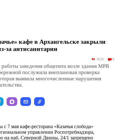
ачье» кафе в Архангельске закрыли
из-за антисанитарии
3626
0
 работы заведения общепита возле здания МРВ
абережной послужила внеплановая проверка
которая выявила многочисленные нарушения
ательства.
 с 7 мая кафе-ресторана «Казачья слобода»
егиональном управлении Роспотребнадзора,
ию на наб. Северной Двины, 24/1 запрещено