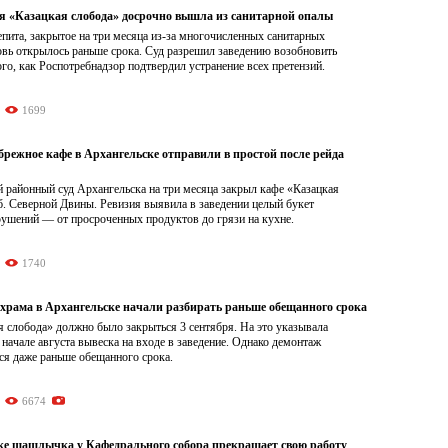
я «Казацкая слобода» досрочно вышла из санитарной опалы
пита, закрытое на три месяца из-за многочисленных санитарных
овь открылось раньше срока. Суд разрешил заведению возобновить
ого, как Роспотребнадзор подтвердил устранение всех претензий.
1699
брежное кафе в Архангельске отправили в простой после рейда
 районный суд Архангельска на три месяца закрыл кафе «Казацкая
б. Северной Двины. Ревизия выявила в заведении целый букет
рушений — от просроченных продуктов до грязи на кухне.
1740
рама в Архангельске начали разбирать раньше обещанного срока
 слобода» должно было закрыться 3 сентября. На это указывала
начале августа вывеска на входе в заведение. Однако демонтаж
ся даже раньше обещанного срока.
6674
ке шашлычка у Кафедрального собора прекращает свою работу