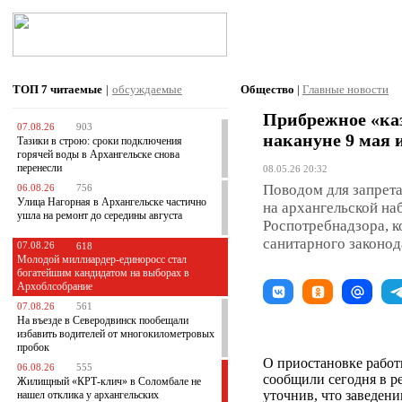
ТОП 7
читаемые
|
обсуждаемые
Общество
|
Главные новости
Прибрежное «каз
07.08.26
903
накануне 9 мая 
Тазики в строю: сроки подключения
горячей воды в Архангельске снова
перенесли
08.05.26 20:32
Поводом для запрета
06.08.26
756
Улица Нагорная в Архангельске частично
на архангельской н
ушла на ремонт до середины августа
Роспотребнадзора, 
санитарного законод
07.08.26
618
Молодой миллиардер-единоросс стал
богатейшим кандидатом на выборах в
Архоблсобрание
07.08.26
561
На въезде в Северодвинск пообещали
избавить водителей от многокилометровых
пробок
О приостановке работы
06.08.26
555
сообщили сегодня в р
Жилищный «КРТ-клич» в Соломбале не
уточнив, что заведен
нашел отклика у архангельских