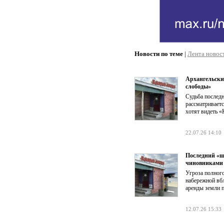
Новости по теме
|
Лента новос
Архангельски
слободы»
Судьба последн
рассматриваетс
хотят видеть «
22.07.26 14:10
Последний «ш
чиновниками
Угроза полного
набережной вб
аренды земли п
12.07.26 15:33