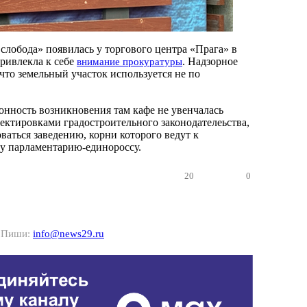
слобода» появилась у торгового центра «Прага» в
привлекла к себе
. Надзорное
внимание прокуратуры
что земельный участок используется не по
онность возникновения там кафе не увенчалась
ректировками градостроительного законодателеьства,
ваться заведению, корни которого ведут к
у парламентарию-единороссу.
20
0
? Пиши:
info@news29.ru