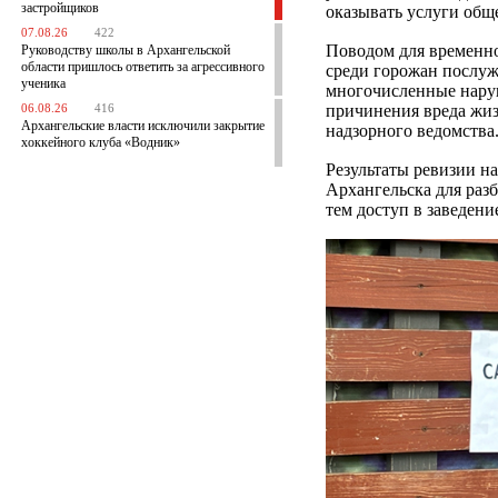
застройщиков
оказывать услуги общ
07.08.26
422
Поводом для временно
Руководству школы в Архангельской
области пришлось ответить за агрессивного
среди горожан послуж
ученика
многочисленные нару
причинения вреда жиз
06.08.26
416
Архангельские власти исключили закрытие
надзорного ведомства
хоккейного клуба «Водник»
Результаты ревизии н
Архангельска для раз
тем доступ в заведени