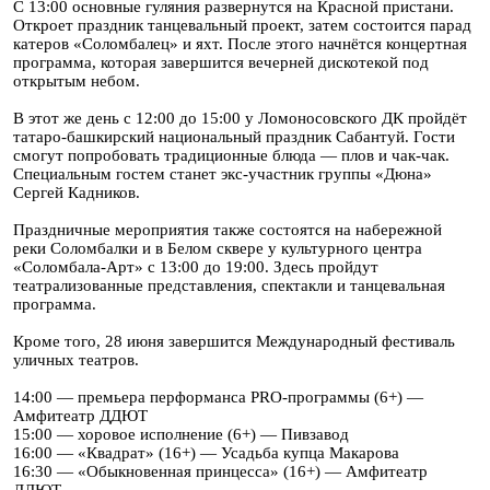
С 13:00 основные гуляния развернутся на Красной пристани.
Откроет праздник танцевальный проект, затем состоится парад
катеров «Соломбалец» и яхт. После этого начнётся концертная
программа, которая завершится вечерней дискотекой под
открытым небом.
В этот же день с 12:00 до 15:00 у Ломоносовского ДК пройдёт
татаро-башкирский национальный праздник Сабантуй. Гости
смогут попробовать традиционные блюда — плов и чак-чак.
Специальным гостем станет экс-участник группы «Дюна»
Сергей Кадников.
Праздничные мероприятия также состоятся на набережной
реки Соломбалки и в Белом сквере у культурного центра
«Соломбала-Арт» с 13:00 до 19:00. Здесь пройдут
театрализованные представления, спектакли и танцевальная
программа.
Кроме того, 28 июня завершится Международный фестиваль
уличных театров.
14:00 — премьера перформанса PRO-программы (6+) —
Амфитеатр ДДЮТ
15:00 — хоровое исполнение (6+) — Пивзавод
16:00 — «Квадрат» (16+) — Усадьба купца Макарова
16:30 — «Обыкновенная принцесса» (16+) — Амфитеатр