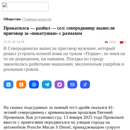
Общество
|
Главные новости
Прокатился — разбил — сел: северодвинцу вынесли
приговор за «покатушки» с размахом
21.01.26 14:28
2055
0
В Северодвинске вынесли приговор мужчине, который
решил устроить ночной вояж на чужом «Порше», не имея на
то ни разрешения, ни навыков. Поездка по городу
закончилась разбитыми машинами, миллионным ущербом и
реальным сроком.
На скамье подсудимых за пьяный тест-драйв оказался 41-
летний северодвинец с криминальным прошлым Евгений
Прокопьев. Как установил суд, 13 января 2025 года Прокопьев
вместе с приятелями передвигался по улицам города на
автомобиле Porsche Macan S Diesel, принадлежащем супруге