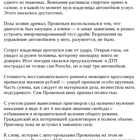
одного из знакомых. Компания распивала спиртное прямо в
салоне, и в какой-то момент муж владелицы автомобиля уснул.
Этого оказалось достаточно.
Пока хозяин дремал, Прокопьев воспользовался тем, что
двигатель был запущен, а ключи — в замке зажигания, и решил
устроить импровизированный тест-драйв. Разрешения на
управление автомобилем у него, разумеется, не было.
Супруг владелицы проснулся уже от удара. Открыв глаза, он
увидел за рулем человека, которому иномарку никто не
доверял. Итог поездки оказался предсказуемым: в ДТП
пострадал не только сам Porsche, но и ещё три автомобиля.
Стоимость восстановительного ремонта немецкого кроссовера
превысила миллион рублей — ущерб признали особо крупным.
Часть суммы, как следует из материалов дела, возместила мать
подсудимого. Сам Прокопьев вину признал полностью.
С учетом ранее вынесенных приговоров суд назначил мужчине
наказание в виде 4 лет 6 месяцев лишения свободы с
отбыванием в исправительной колонии общего режима.
Гражданский иск потерпевшей удовлетворен в полном объеме.
Приговор пока не вступил в законную силу.
К слову, история с авто-проказами Прокопьева на этом не