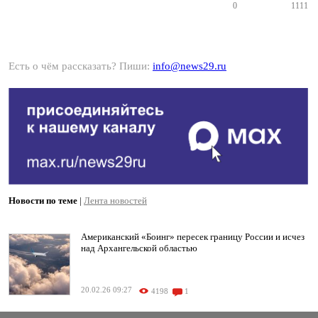
0
1111
Есть о чём рассказать? Пиши:
info@news29.ru
Новости по теме
|
Лента новостей
Американский «Боинг» пересек границу России и исчез
над Архангельской областью
20.02.26 09:27
4198
1