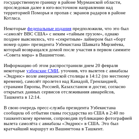
государственную границу в районе Мурманской области,
проследовав далее в юго-восточном направлении над
территорией Поморья и пропав с экранов радаров в районе
Котласа.
Некоторые
федеральные издания
предположили, что это был
«самолёт ВВС США» с неким «тайным грузом», однако
позднее выяснилось, что «секретным» лайнером был «борт
номер один» президента Узбекистана Шавката Мирзиёева,
который возвращался домой после участия в первом саммите
«Совета мира» в Вашингтоне.
Информацию об этом распространили днем 20 февраля
некоторые
узбекские СМИ
, уточнив, что вылетев с авиабазы
«Эндрюс» возле американской столицы в 14:12 (по местному
времени), самолёт пролетел над Канадой, Гренландией,
странами Европы, Россией, Казахстаном и достиг, согласно
открытых данных сервисов отслеживания авиарейсов,
Ташкента в 12:14.
В свою очередь пресс-служба президента Узбекистана
сообщила об отбытии главы государства из США в 2:40 по
ташкентскому времени, сопроводив публикацию фотографией
вылета самолёта с авиабазы «Эндрюс» в США. Это был
кратчайший маршрут из Вашингтона в Ташкент.