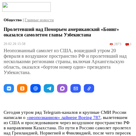
Общество
|
Главные новости
Пролетевший над Поморьем американский «Боинг»
оказался самолетом главы Узбекистана
20.02.26 15:58
2873
1
Неопознанный самолет из США, вошедший утром 20
февраля в воздушное пространство РФ и пролетевший над
несколькими регионами страны, включая Архангельскую
область, оказался «бортом номер один» президента
Узбекистана.
Сегодня утром ряд Telegram-каналов и крупные СМИ России
написали о
«неопознанном» лайнере Boeing 787
, вылетевшем
из США и проследовавшем через воздушное пространство РФ
в направлении Казахстана. По пути в Россию самолет пролетел
над Гренландией, Норвегией и Финляндией, после чего пересек