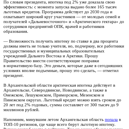
По словам президента, ипотека под 2% уже доказала свою
эффективность: с момента запуска выдано более 165 тысяч
льготных кредитов. Программа действует до 2030 года и
охватывает широкий круг участников — от молодых семей и
получателей «Дальневосточного» и «Арктического гектара» до
сотрудников предприятий ОПК, врачей и работников
образования.
— Возможность получить ипотеку по ставке в два процента
должны иметь не только учителя, но, подчеркну, все работники
государственных и муниципальных образовательных
учреждений Дальнего Востока и Арктики. Прошу
Правительство внести соответствующие поправки
в нормативную базу. Это деньги, которые даже в сегодняшних
условиях вполне подъемные, прошу это сделать, — отметил
президент.
В Архангельской области арктическая ипотека действует в
Архангельске, Северодвинске, Новодвинске, а также в
Онежском, Лешуконском, Приморском, Мезенском и
Пинежском округах. Льготный кредит можно взять сроком до
20 лет под 2% годовых, сумма составляет от 300 тысяч до 9
миллионов рублей.
Напомним, минувшим летом Архангельская область
попала
в
ТОП-10 регионов, где чаще всего берут льготную ипотеку.