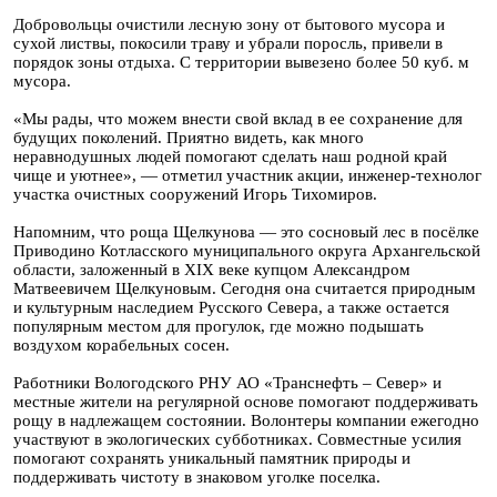
Добровольцы очистили лесную зону от бытового мусора и
сухой листвы, покосили траву и убрали поросль, привели в
порядок зоны отдыха. С территории вывезено более 50 куб. м
мусора.
«Мы рады, что можем внести свой вклад в ее сохранение для
будущих поколений. Приятно видеть, как много
неравнодушных людей помогают сделать наш родной край
чище и уютнее», — отметил участник акции, инженер-технолог
участка очистных сооружений Игорь Тихомиров.
Напомним, что роща Щелкунова — это сосновый лес в посёлке
Приводино Котласского муниципального округа Архангельской
области, заложенный в XIX веке купцом Александром
Матвеевичем Щелкуновым. Сегодня она считается природным
и культурным наследием Русского Севера, а также остается
популярным местом для прогулок, где можно подышать
воздухом корабельных сосен.
Работники Вологодского РНУ АО «Транснефть – Север» и
местные жители на регулярной основе помогают поддерживать
рощу в надлежащем состоянии. Волонтеры компании ежегодно
участвуют в экологических субботниках. Совместные усилия
помогают сохранять уникальный памятник природы и
поддерживать чистоту в знаковом уголке поселка.