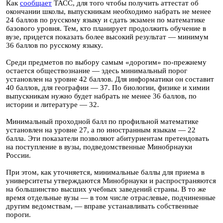
Как
сообщает
ТАСС, для того чтобы получить аттестат об
окончании школы, выпускникам необходимо набрать не менее
24 баллов по русскому языку и сдать экзамен по математике
базового уровня. Тем, кто планирует продолжить обучение в
вузе, придется показать более высокий результат — минимум
36 баллов по русскому языку.
Среди предметов по выбору самым «дорогим» по-прежнему
остается обществознание — здесь минимальный порог
установлен на уровне 42 баллов. Для информатики он составит
40 баллов, для географии — 37. По биологии, физике и химии
выпускникам нужно будет набрать не менее 36 баллов, по
истории и литературе — 32.
Минимальный проходной балл по профильной математике
установлен на уровне 27, а по иностранным языкам — 22
балла. Эти показатели позволяют абитуриентам претендовать
на поступление в вузы, подведомственные Минобрнауки
России.
При этом, как уточняется, минимальные баллы для приема в
университеты утверждаются Минобрнауки и распространяются
на большинство высших учебных заведений страны. В то же
время отдельные вузы — в том числе отраслевые, подчиненные
другим ведомствам, — вправе устанавливать собственные
пороги.