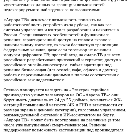
чувствительных данных за границу и возможностей
недекларируемого наблюдения за пользователями.
«Аврора ТВ» исключает возможность повлиять на
работоспособность устройств из-за рубежа, так как все
системы управления и контроля разработаны и находятся в
России. Среди ключевых особенностей и функционала
решения: гарантированный доступ на главном экране к
национальному контенту, включая бесплатную трансляцию
федеральных каналов, даже если телевизор не оснащен
модулем цифрового ТВ; простой вход на смарт-ТВ для всех
российских разработчиков приложений и сервисов; доступ к
российским онлайн-кинотеатрам; гибкая адаптация под
решение бизнес-задач (для отелей, кафе, офисов и других);
работа с персональными данными в полном соответствии с
российским законодательством.
Осенью планируется наладить на «Электре» серийное
производство умных телевизоров на ОС «Аврора ТВ»: они
будут иметь диагональ от 24 до 55 дюймов, оснащаться ЖК-
матрицей повышенной четкости (4K и FHD в зависимости от
размера экрана и ценовой категории), голосовым управлением,
рекомендательной системой и ИИ-ассистентом на борту.
«Аврора ТВ» может быть портирована на различные (в том
числе уже выпущенные) смарт-телевизоры. Решение
поддерживает возможность кастомизации под производителя