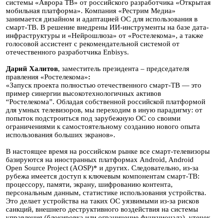
системы «Аврора ТВ» от российского разработчика «Открытая
мобильная платформа». Компания «Рестрим Медиа»
занимается дизайном и адаптацией ОС для использования в
смарт-ТВ. В решение внедрены ИИ-инструменты на базе дата-
инфраструктуры и «Нейрошлюза» от «Ростелекома», а также
голосовой ассистент с рекомендательной системой от
отечественного разработчика Enbisys.
Дарий Халитов
, заместитель президента – председателя
правления «Ростелекома»
:
«Запуск проекта полностью отечественного смарт-ТВ — это
пример синергии высокотехнологичных активов
“Ростелекома”. Обладая собственной российской платформой
для умных телевизоров, мы переходим в иную парадигму: от
попыток подстроиться под зарубежную ОС со своими
ограничениями к самостоятельному созданию нового опыта
использования больших экранов».
В настоящее время на российском рынке все смарт-телевизоры
базируются на иностранных платформах Android, Android
Open Source Project (AOSP)* и других. Следовательно, из-за
рубежа имеется доступ к ключевым компонентам смарт-ТВ:
процессору, памяти, экрану, шифрованию контента,
персональным данным, статистике использования устройства.
Это делает устройства на таких ОС уязвимыми из-за рисков
санкций, внешнего деструктивного воздействия на системы
управления (блокировка или ограничение функционала), утечек