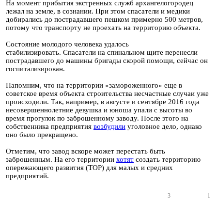
На момент прибытия экстренных служб архангелогородец
лежал на земле, в сознании. При этом спасатели и медики
добирались до пострадавшего пешком примерно 500 метров,
потому что транспорту не проехать на территорию объекта.
Состояние молодого человека удалось
стабилизировать. Спасатели на спинальном щите перенесли
пострадавшего до машины бригады скорой помощи, сейчас он
госпитализирован.
Напомним, что на территории «замороженного» еще в
советское время объекта строительства несчастные случаи уже
происходили. Так, например, в августе и сентябре 2016 года
несовершеннолетние девушка и юноша упали с высоты во
время прогулок по заброшенному заводу. После этого на
собственника предприятия
возбудили
уголовное дело, однако
оно было прекращено.
Отметим, что завод вскоре может перестать быть
заброшенным. На его территории
хотят
создать территорию
опережающего развития (ТОР) для малых и средних
предприятий.
3
1