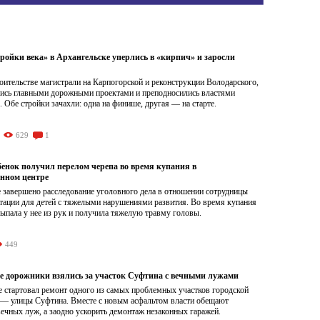
ройки века» в Архангельске уперлись в «кирпич» и заросли
роительстве магистрали на Карпогорской и реконструкции Володарского,
лись главными дорожными проектами и преподносились властями
. Обе стройки зачахли: одна на финише, другая — на старте.
629
1
бенок получил перелом черепа во время купания в
нном центре
 завершено расследование уголовного дела в отношении сотрудницы
итации для детей с тяжелыми нарушениями развития. Во время купания
ыпала у нее из рук и получила тяжелую травму головы.
449
е дорожники взялись за участок Суфтина с вечными лужами
е стартовал ремонт одного из самых проблемных участков городской
 — улицы Суфтина. Вместе с новым асфальтом власти обещают
вечных луж, а заодно ускорить демонтаж незаконных гаражей.