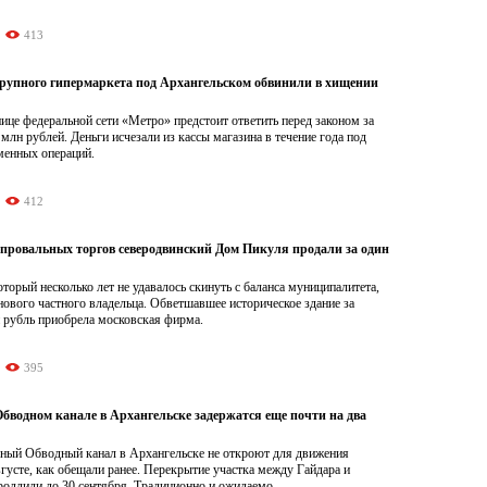
413
рупного гипермаркета под Архангельском обвинили в хищении
це федеральной сети «Метро» предстоит ответить перед законом за
 млн рублей. Деньги исчезали из кассы магазина в течение года под
менных операций.
412
 провальных торгов северодвинский Дом Пикуля продали за один
торый несколько лет не удавалось скинуть с баланса муниципалитета,
нового частного владельца. Обветшавшее историческое здание за
 рубль приобрела московская фирма.
395
бводном канале в Архангельске задержатся еще почти на два
ный Обводный канал в Архангельске не откроют для движения
вгусте, как обещали ранее. Перекрытие участка между Гайдара и
родлили до 30 сентября. Традиционно и ожидаемо.