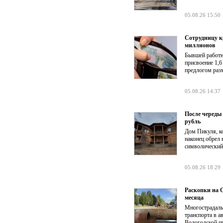
05.08.26 15:50
Сотрудницу к
миллионов
Бывшей работни
присвоение 1,6
предлогом раз
05.08.26 14:37
После череды
рубль
Дом Пикуля, ко
наконец обрел 
символический
05.08.26 18:29
Раскопки на О
месяца
Многострадаль
транспорта в а
Вологодской п