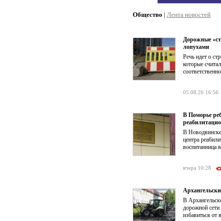
Общество
|
Лента новостей
Дорожные «ст
лопухами
Речь идет о ст
которые счита
соответственно
05.08.26 16:56
В Поморье ре
реабилитацио
В Новодвинске
центра реабил
воспитанница в
вчера 10:28
Архангельски
В Архангельск
дорожной сети
избавиться от 