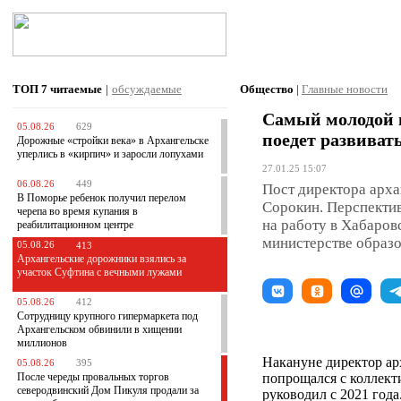
ТОП 7
читаемые
|
обсуждаемые
Общество
|
Главные новости
Самый молодой 
05.08.26
629
поедет развиват
Дорожные «стройки века» в Архангельске
уперлись в «кирпич» и заросли лопухами
27.01.25 15:07
06.08.26
449
Пост директора арх
В Поморье ребенок получил перелом
Сорокин. Перспекти
черепа во время купания в
на работу в Хабаров
реабилитационном центре
министерстве образо
05.08.26
413
Архангельские дорожники взялись за
участок Суфтина с вечными лужами
05.08.26
412
Сотрудницу крупного гипермаркета под
Архангельском обвинили в хищении
миллионов
Накануне директор а
05.08.26
395
После череды провальных торгов
попрощался с коллект
северодвинский Дом Пикуля продали за
руководил с 2021 год