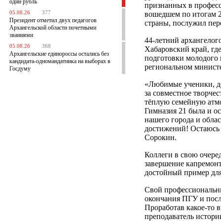
один рубль
признанных в профес
05.08.26
377
вошедшем по итогам 2
Президент отметил двух педагогов
страны, послужил пере
Архангельской области почетными
званиями
44-летний архангелог
05.08.26
368
Хабаровский край, гд
Архангельские единороссы остались без
подготовки молодого 
кандидата-одномандатника на выборах в
региональном министе
Госдуму
«Любимые ученики, до
за совместное творчес
тёплую семейную атмо
Гимназия 21 была и о
нашего города и облас
достижений! Остаюсь 
Сорокин.
Коллеги в свою очеред
завершение капремонта
достойный пример дл
Свой профессиональны
окончания ПГУ и посл
Проработав какое-то в
преподаватель истории