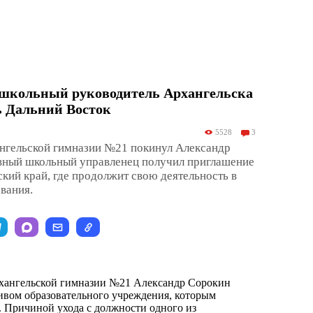
школьный руководитель Архангельска
ь Дальний Восток
5528
3
ангельской гимназии №21 покинул Александр
вный школьный управленец получил приглашение
ский край, где продолжит свою деятельность в
вания.
рхангельской гимназии №21 Александр Сорокин
ивом образовательного учреждения, которым
а. Причиной ухода с должности одного из