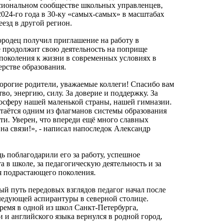
сиональном сообществе школьных управленцев,
024-го года в 30-ку «самых-самых» в масштабах
езд в другой регион.
ородец получил приглашение на работу в
е продолжит свою деятельность на поприще
поколения к жизни в современных условиях в
рстве образования.
рогие родители, уважаемые коллеги! Спасибо вам
тво, энергию, силу. За доверие и поддержку. За
сферу нашей маленькой страны, нашей гимназии.
стаётся одним из флагманов системы образования
ти. Уверен, что впереди ещё много славных
на связи!», - написал напоследок Александр
ь поблагодарили его за работу, успешное
 в школе, за педагогическую деятельность и за
я подрастающего поколения.
й путь передовых взглядов педагог начал после
едующей аспирантуры в северной столице.
ремя в одной из школ Санкт-Петербурга,
 и английского языка вернулся в родной город,