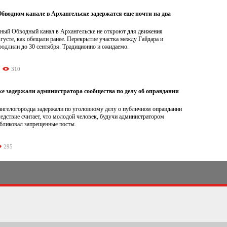
бводном канале в Архангельске задержатся еще почти на два
ный Обводный канал в Архангельске не откроют для движения
вгусте, как обещали ранее. Перекрытие участка между Гайдара и
родлили до 30 сентября. Традиционно и ожидаемо.
310
ке задержали администратора сообщества по делу об оправдании
хангелогородца задержали по уголовному делу о публичном оправдании
едствие считает, что молодой человек, будучи администратором
убликовал запрещенные посты.
295