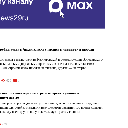
ройки века» в Архангельске уперлись в «кирпич» и заросли
роительстве магистрали на Карпогорской и реконструкции Володарского,
лись главными дорожными проектами и преподносились властями
. Обе стройки зачахли: одна на финише, другая — на старте.
629
1
бенок получил перелом черепа во время купания в
нном центре
 завершено расследование уголовного дела в отношении сотрудницы
итации для детей с тяжелыми нарушениями развития. Во время купания
ыпала у нее из рук и получила тяжелую травму головы.
449