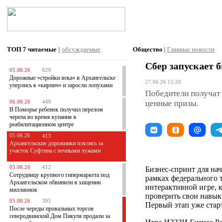
ТОП 7
читаемые
|
обсуждаемые
Общество
|
Главные новости
Сбер запускает 
05.08.26
629
Дорожные «стройки века» в Архангельске
27.06.26 15:20
уперлись в «кирпич» и заросли лопухами
Победители получат 
ценные призы.
06.08.26
449
В Поморье ребенок получил перелом
черепа во время купания в
реабилитационном центре
05.08.26
413
Архангельские дорожники взялись за
участок Суфтина с вечными лужами
05.08.26
412
Бизнес-спринт для на
Сотрудницу крупного гипермаркета под
рамках федерального 
Архангельском обвинили в хищении
интерактивной игре, 
миллионов
проверить свои навык
05.08.26
395
Первый этап уже старт
После череды провальных торгов
северодвинский Дом Пикуля продали за