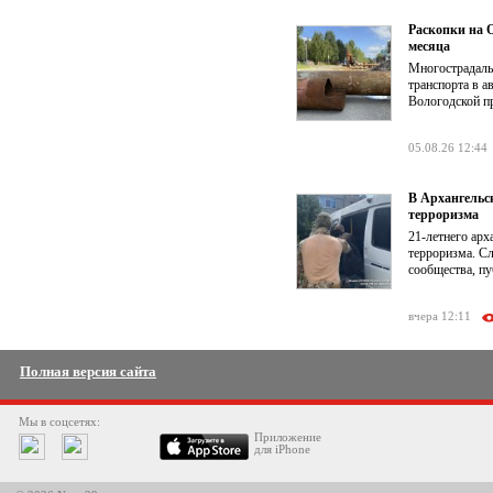
Раскопки на О
месяца
Многострадаль
транспорта в а
Вологодской п
05.08.26 12:44
В Архангельс
терроризма
21-летнего ар
терроризма. Сл
сообщества, п
вчера 12:11
Полная версия сайта
Мы в соцсетях:
Приложение
для iPhone