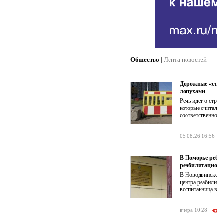
Общество
|
Лента новостей
Дорожные «ст
лопухами
Речь идет о ст
которые счита
соответственно
05.08.26 16:56
В Поморье ре
реабилитацио
В Новодвинске
центра реабил
воспитанница в
вчера 10:28