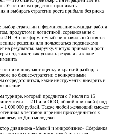
ст — это бизнес-тренажер с интеграцией ИИ на
ов. Участникам предстоит принимать
ия и выбирать стратегии роста прибыли без риска
.
 выбор стратегии и формирование команды; работа
гом, продуктом и логистикой; соревнование с
и ИИ. Это не формат «выбери правильный ответ»:
твенные решения или пользоваться подсказками.
т на результаты: выручку, чистую прибыль и рост
гры подскажет, как усилить результат и какие
именить.
участники получают оценку и краткий разбор; в
зюме по бизнес-стратегии с конкретными
ем сосредоточиться, какие инструменты внедрить и
-мышление.
ом турнире, который продлится с 7 июля по 15
приниматели — ИП или ООО, общий призовой фонд
 – 1 000 000 рублей. Также любой желающий сможет
потенциал в тестовой игре или присоединиться к
овавшему ко Дню молодежи.
ктор дивизиона «Малый и микробизнес» Сбербанка:
 для опытных предпринимателей, так и для