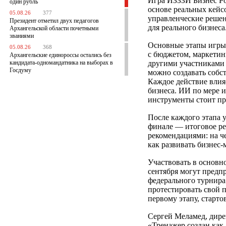
Игра ИЗЗЗИ Бизнес Ро
один рубль
основе реальных кейс
05.08.26
377
управленческие решен
Президент отметил двух педагогов
для реального бизнеса
Архангельской области почетными
званиями
Основные этапы игры:
05.08.26
368
с бюджетом, маркетин
Архангельские единороссы остались без
кандидата-одномандатника на выборах в
другими участниками 
Госдуму
можно создавать собс
Каждое действие влияе
бизнеса. ИИ по мере и
инструменты стоит пр
После каждого этапа 
финале — итоговое ре
рекомендациями: на ч
как развивать бизнес
Участвовать в основн
сентября могут пред
федерального турнира
протестировать свой 
первому этапу, старт
Сергей Меламед, дире
«Тренажер создан как