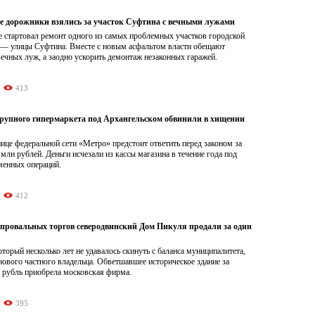
е дорожники взялись за участок Суфтина с вечными лужами
е стартовал ремонт одного из самых проблемных участков городской
 — улицы Суфтина. Вместе с новым асфальтом власти обещают
вечных луж, а заодно ускорить демонтаж незаконных гаражей.
413
рупного гипермаркета под Архангельском обвинили в хищении
це федеральной сети «Метро» предстоит ответить перед законом за
 млн рублей. Деньги исчезали из кассы магазина в течение года под
менных операций.
412
 провальных торгов северодвинский Дом Пикуля продали за один
торый несколько лет не удавалось скинуть с баланса муниципалитета,
нового частного владельца. Обветшавшее историческое здание за
 рубль приобрела московская фирма.
395