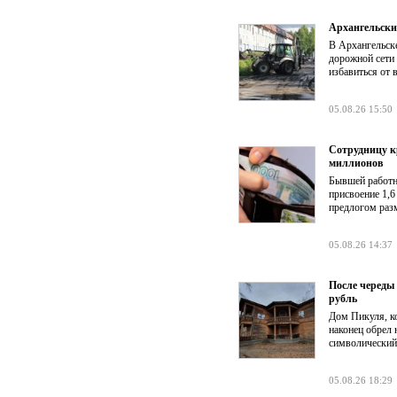
Архангельски
В Архангельск
дорожной сети
избавиться от 
05.08.26 15:50
Сотрудницу к
миллионов
Бывшей работни
присвоение 1,6
предлогом раз
05.08.26 14:37
После череды
рубль
Дом Пикуля, ко
наконец обрел 
символический
05.08.26 18:29