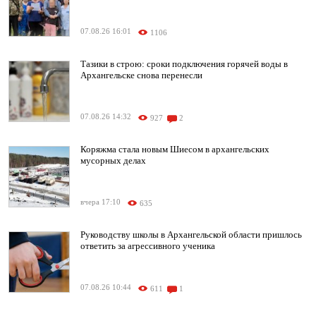
07.08.26 16:01
1106
Тазики в строю: сроки подключения горячей воды в
Архангельске снова перенесли
07.08.26 14:32
927
2
Коряжма стала новым Шиесом в архангельских
мусорных делах
вчера 17:10
635
Руководству школы в Архангельской области пришлось
ответить за агрессивного ученика
07.08.26 10:44
611
1