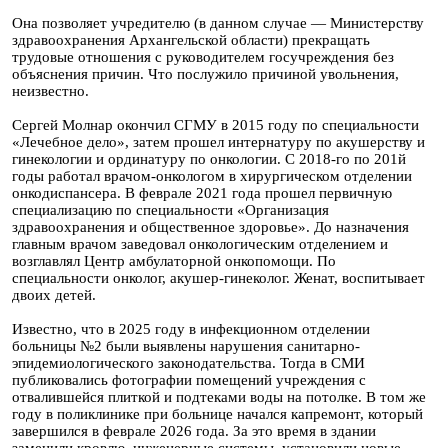
Она позволяет учредителю (в данном случае — Министерству
здравоохранения Архангельской области) прекращать
трудовые отношения с руководителем госучреждения без
объяснения причин. Что послужило причиной увольнения,
неизвестно.
Сергей Молнар окончил СГМУ в 2015 году по специальности
«Лечебное дело», затем прошел интернатуру по акушерству и
гинекологии и ординатуру по онкологии. С 2018-го по 201й
годы работал врачом-онкологом в хирургическом отделении
онкодиспансера. В феврале 2021 года прошел первичную
специализацию по специальности «Организация
здравоохранения и общественное здоровье». До назначения
главным врачом заведовал онкологическим отделением и
возглавлял Центр амбулаторной онкопомощи. По
специальности онколог, акушер-гинеколог. Женат, воспитывает
двоих детей.
Известно, что в 2025 году в инфекционном отделении
больницы №2 были выявлены нарушения санитарно-
эпидемиологического законодательства. Тогда в СМИ
публиковались фотографии помещений учреждения с
отвалившейся плиткой и подтеками воды на потолке. В том же
году в поликлинике при больнице начался капремонт, который
завершился в феврале 2026 года. За это время в здании